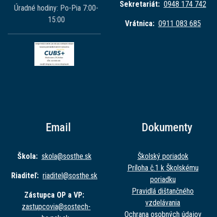
Sekretariát:
0948 174 742
Úradné hodiny: Po-Pia 7:00-
15:00
Vrátnica:
0911 083 685
Email
Dokumenty
Škola:
skola@sost
he.sk
Školský poriadok
Príloha č.1 k Školskému
Riaditeľ:
riaditel@sost
he.sk
poriadku
Pravidlá dištančného
Zástupca OP a VP:
vzdelávania
zastupcovia@sost
ech-
Ochrana osobných údajov