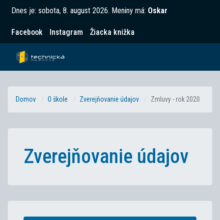
Dnes je:
sobota, 8. august 2026
.
Meniny má:
Oskar
Facebook
Instagram
Žiacka knižka
Domov
O škole
Zverejňovanie údajov
Zmluvy - rok 2020
Zverejňovanie údajov