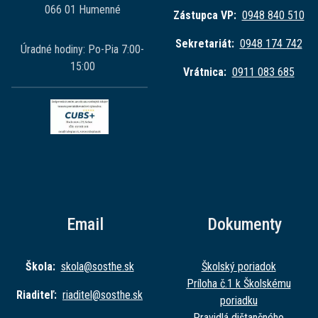
066 01 Humenné
Zástupca VP:
0948 840 510
Sekretariát:
0948 174 742
Úradné hodiny: Po-Pia 7:00-
15:00
Vrátnica:
0911 083 685
Email
Dokumenty
Škola:
skola@sost
he.sk
Školský poriadok
Príloha č.1 k Školskému
Riaditeľ:
riaditel@sost
he.sk
poriadku
Pravidlá dištančného