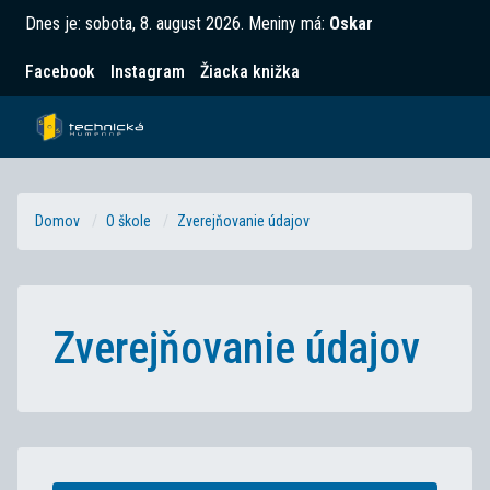
Dnes je:
sobota, 8. august 2026
.
Meniny má:
Oskar
Facebook
Instagram
Žiacka knižka
Domov
O škole
Zverejňovanie údajov
Zverejňovanie údajov