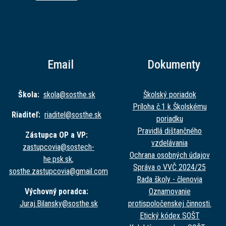
Email
Dokumenty
Škola:
skola@sost
he.sk
Školský poriadok
Príloha č.1 k Školskému
Riaditeľ:
riaditel@sost
he.sk
poriadku
Pravidlá dištančného
Zástupca OP a VP:
vzdelávania
zastupcovia@sost
ech-
Ochrana osobných údajov
he.psk.sk
,
Správa o VVČ 2024/25
sosthe.zastupc
ovia@gmail.com
Rada školy - členovia
Výchovný poradca:
Oznamovanie
Juraj.Bilansky@sost
he.sk
protispoločenskej činnosti.
Etický kódex SOŠT