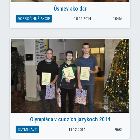
Úsmev ako dar
DOBROČINNÉ AKCIE
18.12.2014
10464
Olympiáda v cudzích jazykoch 2014
OLYMPIÁDY
11.12.2014
9682