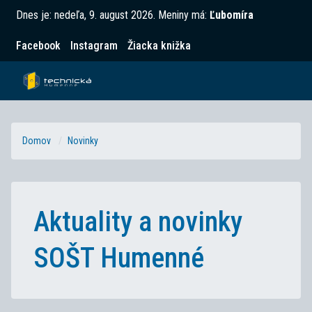
Dnes je:
nedeľa, 9. august 2026
.
Meniny má:
Ľubomíra
Facebook
Instagram
Žiacka knižka
Domov
Novinky
Aktuality a novinky
SOŠT Humenné