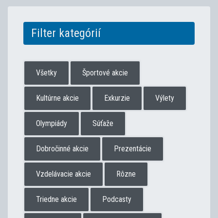
Filter kategórií
Všetky
Športové akcie
Kultúrne akcie
Exkurzie
Výlety
Olympiády
Súťaže
Dobročinné akcie
Prezentácie
Vzdelávacie akcie
Rôzne
Triedne akcie
Podcasty