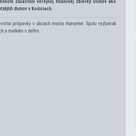
nnom zúčastnili verejnej finančnej zbierky Úsmev ako
detských domov
v Košiciach.
rovoľné príspevky v uliciach mesta Humenné. Spolu vyzbierali
ch a matkám s deťmi.