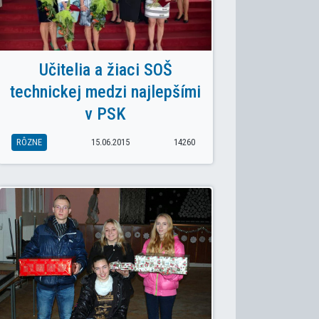
Učitelia a žiaci SOŠ
technickej medzi najlepšími
v PSK
RÔZNE
15.06.2015
14260