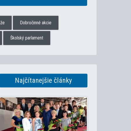
aže
Dobročinné akcie
Školský parlament
Najčítanejšie články