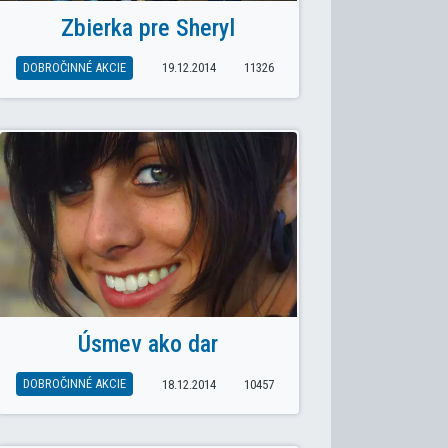
Zbierka pre Sheryl
DOBROČINNÉ AKCIE
19.12.2014
11326
Úsmev ako dar
DOBROČINNÉ AKCIE
18.12.2014
10457