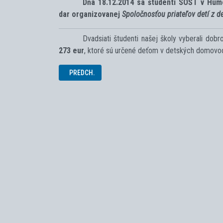
Dňa 18.12.2014 sa študenti SOŠT v Hume
dar organizovanej
Spoločnosťou priateľov detí z 
Dvadsiati študenti našej školy vyberali dob
273 eur
, ktoré sú určené deťom v detských domovo
PREDCHÁDZAJÚCI ČLÁNOK: ZBIERKA PRE SHERYL
PREDCH.