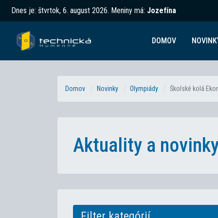
Dnes je:
štvrtok, 6. august 2026
.
Meniny má:
Jozefína
DOMOV
NOVINK
Domov
Novinky
Olympiády
Školské kolá Eko
Aktuality a novin
Filter kategórií