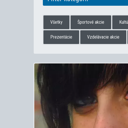
Všetky
Športové akcie
Kult
Prezentácie
Vzdelávacie akcie