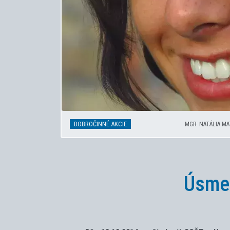
DOBROČINNÉ AKCIE
MGR. NATÁLIA M
Úsmev