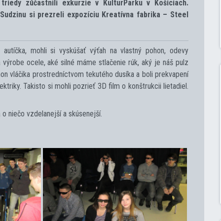
triedy zúčastnili exkurzie v KulturParku v Košiciach.
udzinu si prezreli expozíciu Kreatívna fabrika – Steel
 autíčka, mohli si vyskúšať výťah na vlastný pohon, odevy
 výrobe ocele, aké silné máme stlačenie rúk, aký je náš pulz
ohon vláčika prostredníctvom tekutého dusíka a boli prekvapení
riky. Takisto si mohli pozrieť 3D film o konštrukcii lietadiel.
a o niečo vzdelanejší a skúsenejší.