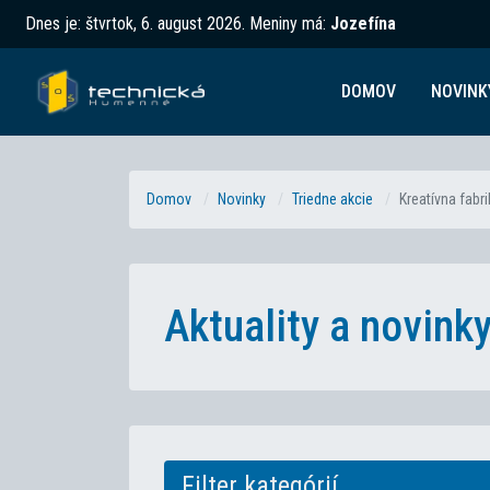
Dnes je:
štvrtok, 6. august 2026
.
Meniny má:
Jozefína
DOMOV
NOVINK
Domov
Novinky
Triedne akcie
Kreatívna fabri
Aktuality a novin
Filter kategórií