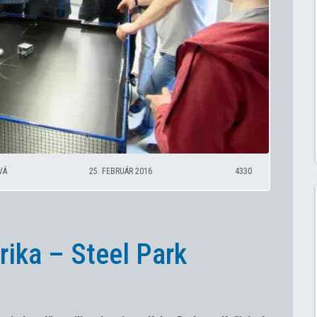
VÁ
25. FEBRUÁR 2016
4330
rika – Steel Park