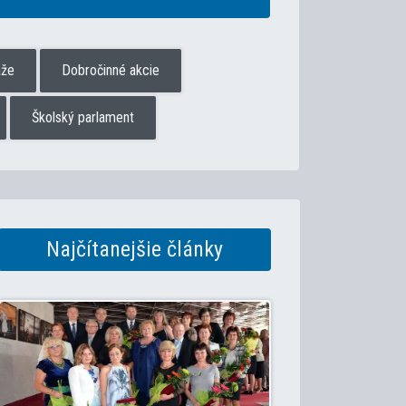
aže
Dobročinné akcie
Školský parlament
Najčítanejšie články