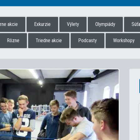
úrne akcie
Exkurzie
Výlety
Olympiády
Súť
Rôzne
Triedne akcie
Podcasty
Workshopy