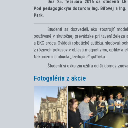
Dňa 25. februára 2016 sa študenti I.B 
Pod pedagogickým dozorom Ing. Biľovej a Ing. S
Park.
Študenti sa dozvedeli, ako zostrojiť model
používané v skutočnej prevádzke pri tavení železa a
a EKG srdca. Ovládali robotické autíčka, sledovali p
z rôznych pokusov v oblasti magnetizmu, optiky a elekt
Nakoniec ich ohúrila „levitujúca“ guľôčka.
Študenti si exkurziu užili a odišli domov znov
Fotogaléria z akcie