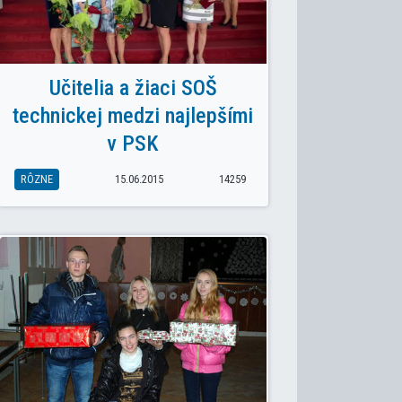
Učitelia a žiaci SOŠ
technickej medzi najlepšími
v PSK
RÔZNE
15.06.2015
14259