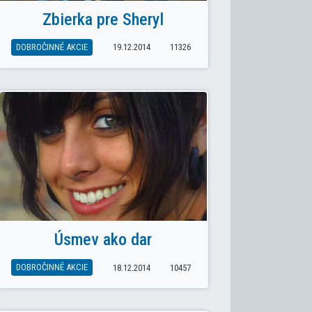
Zbierka pre Sheryl
DOBROČINNÉ AKCIE
19.12.2014
11326
Úsmev ako dar
DOBROČINNÉ AKCIE
18.12.2014
10457