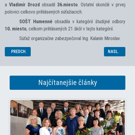
a
Vladimír Drozd
obsadil
36.miesto
. Ostatní skončili v prvej
polovici celkovo prihlásených súťažiacich.
SOŠT Humenné
obsadila v kategórií študijné odbory
10. miesto
, celkom prihlásených 21 škôl v tejto kategórií.
Súťaž organizačne zabezpečoval Ing. Kalanin Miroslav.
PREDCHÁDZAJÚCI ČLÁNOK: KRAJSKÉ KOLO SOČ 2019
NASLEDUJÚCI 
PREDCH.
NASL.
Najčítanejšie články