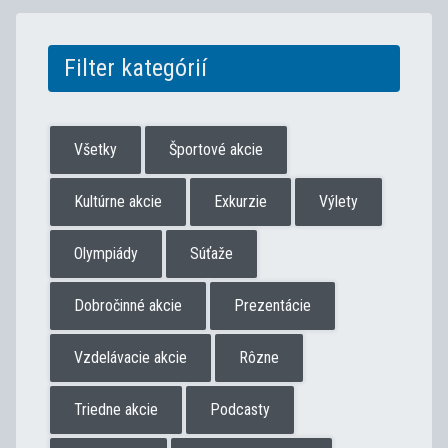
Filter kategórií
Všetky
Športové akcie
Kultúrne akcie
Exkurzie
Výlety
Olympiády
Súťaže
Dobročinné akcie
Prezentácie
Vzdelávacie akcie
Rôzne
Triedne akcie
Podcasty