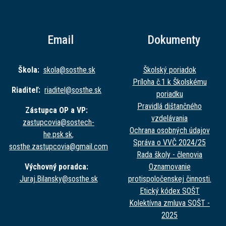
Email
Dokumenty
Škola:
skola@sost
he.sk
Školský poriadok
Príloha č.1 k Školskému
Riaditeľ:
riaditel@sost
he.sk
poriadku
Pravidlá dištančného
Zástupca OP a VP:
vzdelávania
zastupcovia@sost
ech-
Ochrana osobných údajov
he.psk.sk
,
Správa o VVČ 2024/25
sosthe.zastupc
ovia@gmail.com
Rada školy - členovia
Výchovný poradca:
Oznamovanie
Juraj.Bilansky@sost
he.sk
protispoločenskej činnosti.
Etický kódex SOŠT
Kolektívna zmluva SOŠT -
2025