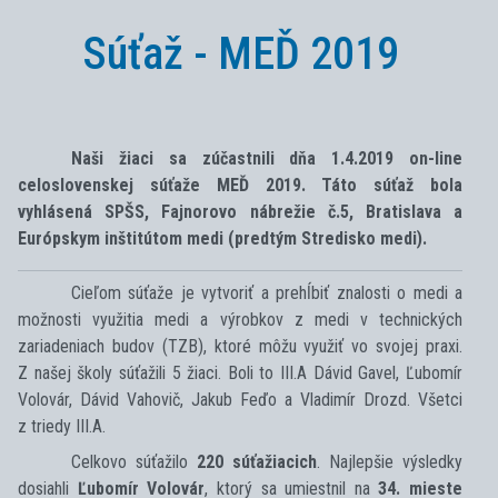
Súťaž - MEĎ 2019
Naši žiaci sa zúčastnili dňa 1.4.2019 on-line
celoslovenskej súťaže MEĎ 2019. Táto súťaž bola
vyhlásená SPŠS, Fajnorovo nábrežie č.5, Bratislava a
Európskym inštitútom medi (predtým Stredisko medi).
Cieľom súťaže je vytvoriť a prehĺbiť znalosti o medi a
možnosti využitia medi a výrobkov z medi v technických
zariadeniach budov (TZB), ktoré môžu využiť vo svojej praxi.
Z našej školy súťažili 5 žiaci. Boli to III.A Dávid Gavel, Ľubomír
Volovár, Dávid Vahovič, Jakub Feďo a Vladimír Drozd. Všetci
z triedy III.A.
Celkovo súťažilo
220 súťažiacich
. Najlepšie výsledky
dosiahli
Ľubomír Volovár
, ktorý sa umiestnil na
34. mieste