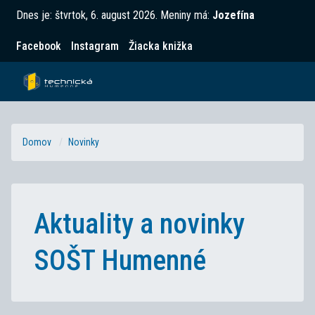
Dnes je:
štvrtok, 6. august 2026
.
Meniny má:
Jozefína
Facebook
Instagram
Žiacka knižka
Domov
Novinky
Aktuality a novinky
SOŠT Humenné