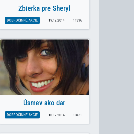
Zbierka pre Sheryl
DOBROČINNÉ AKCIE
19.12.2014
11336
Úsmev ako dar
DOBROČINNÉ AKCIE
18.12.2014
10461