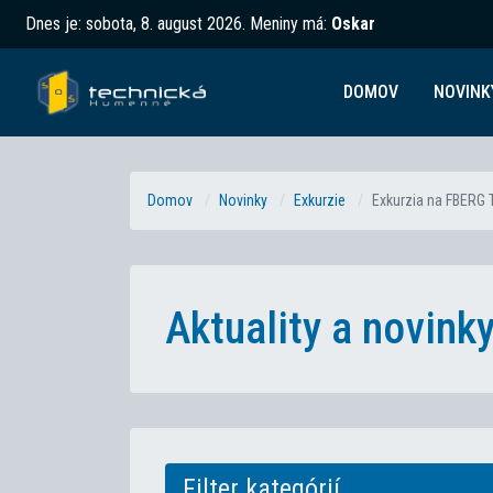
Dnes je:
sobota, 8. august 2026
.
Meniny má:
Oskar
DOMOV
NOVINK
Domov
Novinky
Exkurzie
Exkurzia na FBERG
Aktuality a novin
Filter kategórií