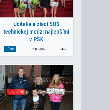
Učitelia a žiaci SOŠ
technickej medzi najlepšími
v PSK
RÔZNE
15.06.2015
14268