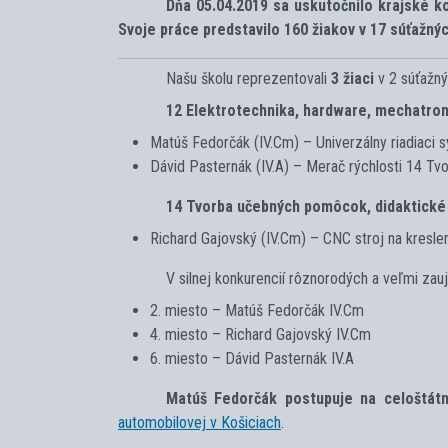
Dňa 05.04.2019 sa uskutočnilo krajské k
Svoje práce predstavilo 160 žiakov v 17 súťažný
Našu školu reprezentovali
3 žiaci
v 2 súťažn
12 Elektrotechnika, hardware, mechatron
Matúš Fedorčák (IV.Cm) – Univerzálny riadiaci 
Dávid Pasternák (IV.A) – Merač rýchlosti 14 T
14 Tvorba učebných pomôcok, didaktické
Richard Gajovský (IV.Cm) – CNC stroj na kresle
V silnej konkurencií rôznorodých a veľmi zau
2. miesto – Matúš Fedorčák IV.Cm
4. miesto – Richard Gajovský IV.Cm
6. miesto – Dávid Pasternák IV.A
Matúš Fedorčák postupuje na celoštát
automobilovej v Košiciach
.