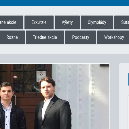
úrne akcie
Exkurzie
Výlety
Olympiády
Súť
Rôzne
Triedne akcie
Podcasty
Workshopy