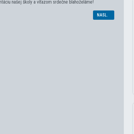
áciu našej školy a víťazom srdečne blahoželáme!
ÚŤAŽE
NASLEDUJÚCI ČLÁNOK
NASL.