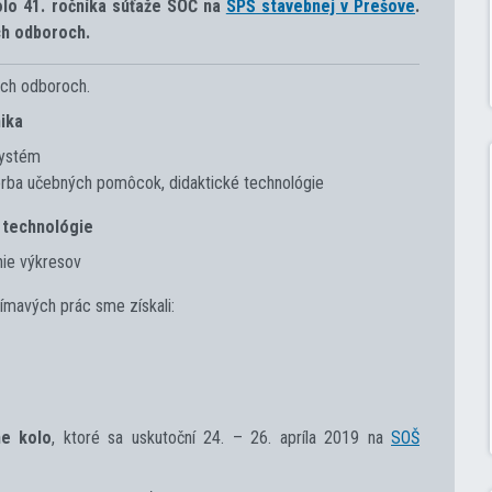
olo 41. ročníka súťaže SOČ na
SPŠ stavebnej v Prešove
.
ch odboroch.
ých odboroch.
ika
systém
vorba učebných pomôcok, didaktické technológie
 technológie
nie výkresov
jímavých prác sme získali:
ne kolo
, ktoré sa uskutoční 24. – 26. apríla 2019 na
SOŠ