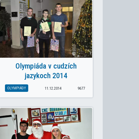
: SÚŤAŽ - MEĎ 2019
Olympiáda v cudzích
jazykoch 2014
OLYMPIÁDY
11.12.2014
9677