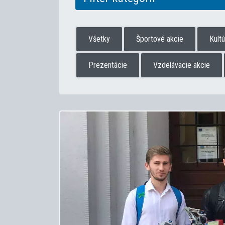
Všetky
Športové akcie
Kult
Prezentácie
Vzdelávacie akcie