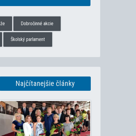
aže
Dobročinné akcie
Školský parlament
Najčítanejšie články