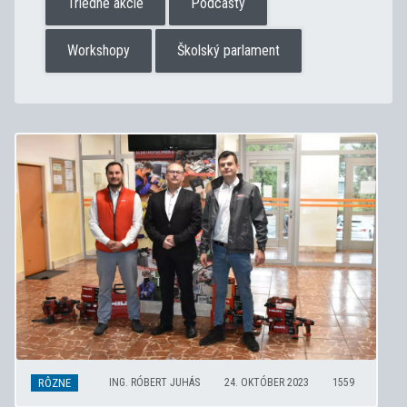
Triedne akcie
Podcasty
Workshopy
Školský parlament
RÔZNE
ING. RÓBERT JUHÁS
24. OKTÓBER 2023
1559