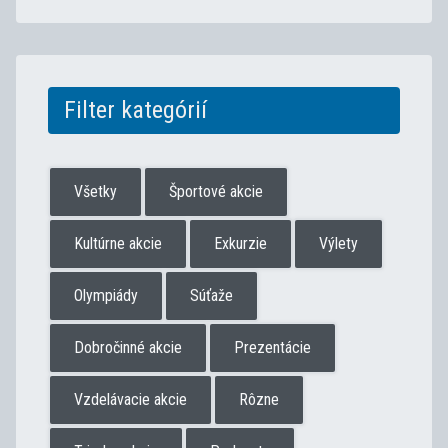
Filter kategórií
Všetky
Športové akcie
Kultúrne akcie
Exkurzie
Výlety
Olympiády
Súťaže
Dobročinné akcie
Prezentácie
Vzdelávacie akcie
Rôzne