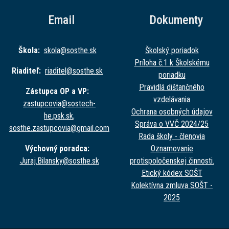
Email
Dokumenty
Škola:
skola@sost
he.sk
Školský poriadok
Príloha č.1 k Školskému
Riaditeľ:
riaditel@sost
he.sk
poriadku
Pravidlá dištančného
Zástupca OP a VP:
vzdelávania
zastupcovia@sost
ech-
Ochrana osobných údajov
he.psk.sk
,
Správa o VVČ 2024/25
sosthe.zastupc
ovia@gmail.com
Rada školy - členovia
Výchovný poradca:
Oznamovanie
Juraj.Bilansky@sost
he.sk
protispoločenskej činnosti.
Etický kódex SOŠT
Kolektívna zmluva SOŠT -
2025