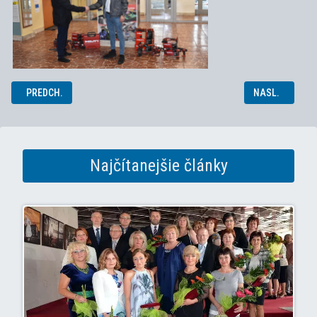
PREDCHÁDZAJÚCI ČLÁNOK: PROJEKT KROKUS
NASLEDUJÚCI 
PREDCH.
NASL.
Najčítanejšie články