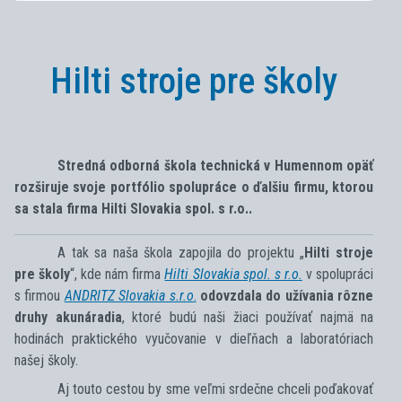
Hilti stroje pre školy
Stredná odborná škola technická v Humennom opäť
rozširuje svoje portfólio spolupráce o ďalšiu firmu, ktorou
sa stala firma Hilti Slovakia spol. s r.o..
A tak sa naša škola zapojila do projektu „
Hilti stroje
pre školy
“, kde nám firma
Hilti Slovakia spol. s r.o.
v spolupráci
s firmou
ANDRITZ Slovakia s.r.o
.
odovzdala do užívania rôzne
druhy akunáradia
, ktoré budú naši žiaci používať najmä na
hodinách praktického vyučovanie v dieľňach a laboratóriach
našej školy.
Aj touto cestou by sme veľmi srdečne chceli poďakovať