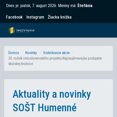
Dnes je:
piatok, 7. august 2026
.
Meniny má:
Štefánia
Facebook
Instagram
Žiacka knižka
Domov
Novinky
Vzdelávacie akcie
20. ročník celoslovenského projektu Najzaujímavejšie podujatie
školskej knižnice
Aktuality a novinky
SOŠT Humenné