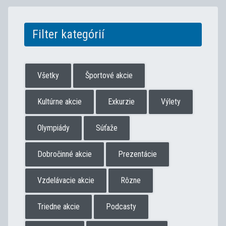
Filter kategórií
Všetky
Športové akcie
Kultúrne akcie
Exkurzie
Výlety
Olympiády
Súťaže
Dobročinné akcie
Prezentácie
Vzdelávacie akcie
Rôzne
Triedne akcie
Podcasty