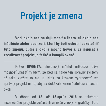
Projekt je zmena
Veci okolo nás sa dajú meniť a často sú okolo nás
inštitúcie alebo sponzori, ktorí by boli ochotní uskutočniť
túto zmenu. Ľudia z okolia možno hovoria, že napísať a
zrealizovať projekt je ťažké a komplikované.
Práve
IUVENTA
, slovenský inštitút mládeže, dáva
možnosť ukázať mladým, že keď sa nájde ten správny systém,
až také zložité to nie je. Krok za krokom vypracovať ten
správny projekt na to, aby sa dokázala zmeniť situácia v našom
okolí.
V dňoch od
13. až 15.apríla 2018
sa takéhoto
inšpiračného projektu zúčastnili aj naše žiačky – grafičky. Toto