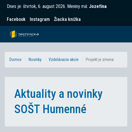
Dnes je:
štvrtok, 6. august 2026
.
Meniny má:
Jozefína
Facebook
Instagram
Žiacka knižka
Domov
Novinky
Vzdelávacie akcie
Projekt je zmena
Aktuality a novinky
SOŠT Humenné