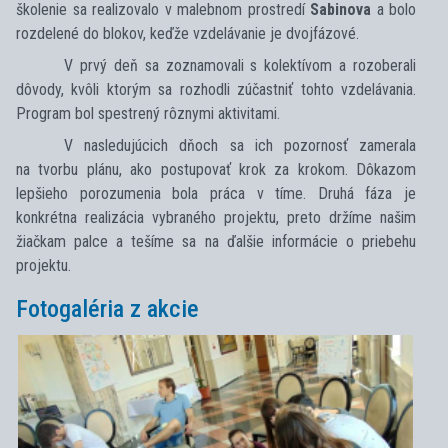
školenie sa realizovalo v malebnom prostredí
Sabinova
a bolo
rozdelené do blokov, keďže vzdelávanie je dvojfázové.
V prvý deň sa zoznamovali s kolektívom a rozoberali
dôvody, kvôli ktorým sa rozhodli zúčastniť tohto vzdelávania.
Program bol spestrený rôznymi aktivitami.
V nasledujúcich dňoch sa ich pozornosť zamerala
na tvorbu plánu, ako postupovať krok za krokom. Dôkazom
lepšieho porozumenia bola práca v tíme. Druhá fáza je
konkrétna realizácia vybraného projektu, preto držíme našim
žiačkam palce a tešíme sa na ďalšie informácie o priebehu
projektu.
Fotogaléria z akcie