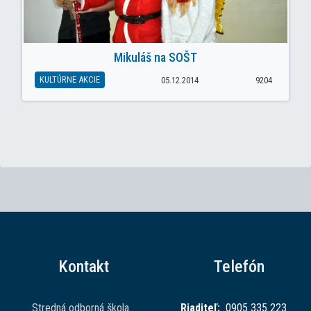
Mikuláš na SOŠT
KULTÚRNE AKCIE
05.12.2014
9204
Kontakt
Telefón
Stredná odborná škola
Riaditeľ:
0905 335 223