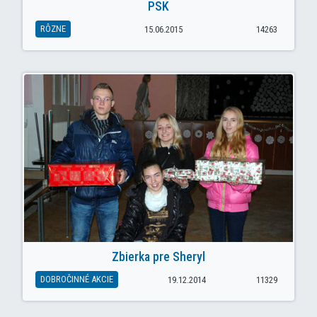
PSK
RÔZNE
15.06.2015
14263
Zbierka pre Sheryl
DOBROČINNÉ AKCIE
19.12.2014
11329