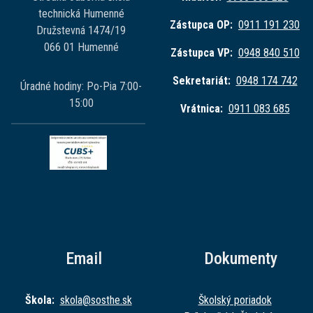
technická Humenné
Zástupca OP:
0911 191 230
Družstevná 1474/19
066 01 Humenné
Zástupca VP:
0948 840 510
Sekretariát:
0948 174 742
Úradné hodiny: Po-Pia 7:00-
15:00
Vrátnica:
0911 083 685
Email
Dokumenty
Škola:
skola@sost
he.sk
Školský poriadok