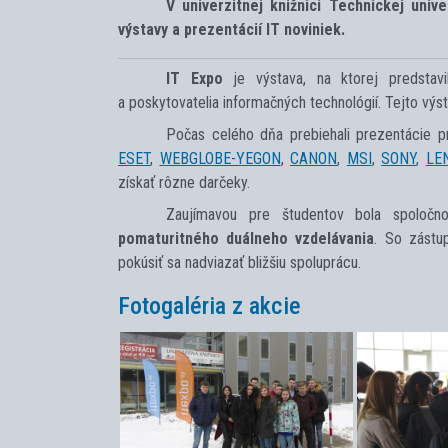
V univerzitnej knižnici Technickej univ
výstavy a prezentácií IT noviniek.
IT Expo
je výstava, na ktorej predstav
a poskytovatelia informačných technológií. Tejto výst
Počas celého dňa prebiehali prezentácie p
ESET
,
WEBGLOBE-YEGON
,
CANON
,
MSI
,
SONY
,
LE
získať rôzne darčeky.
Zaujímavou pre študentov bola spoloč
pomaturitného duálneho vzdelávania
. So zástu
pokúsiť sa nadviazať bližšiu spoluprácu.
Fotogaléria z akcie