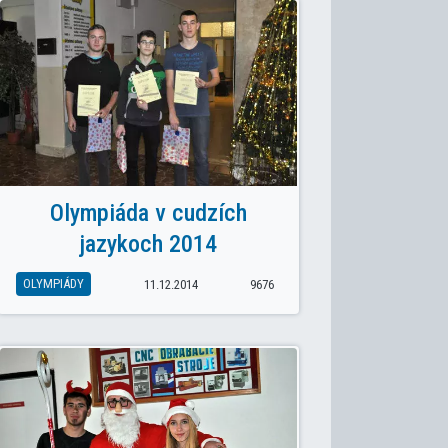
OK: FINANČNÁ GRAMOTNOSŤ = FINANČNÁ SLOBODA
Olympiáda v cudzích
jazykoch 2014
OLYMPIÁDY
11.12.2014
9676