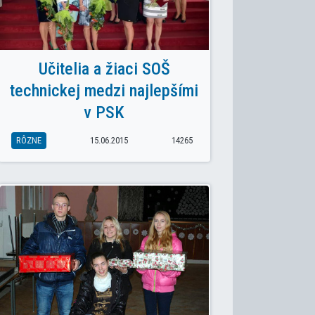
Učitelia a žiaci SOŠ
technickej medzi najlepšími
v PSK
RÔZNE
15.06.2015
14265