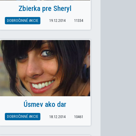
Zbierka pre Sheryl
DOBROČINNÉ AKCIE
19.12.2014
11334
Úsmev ako dar
DOBROČINNÉ AKCIE
18.12.2014
10461