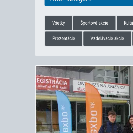
Všetky
Športové akcie
Kult
Prezentácie
Vzdelávacie akcie