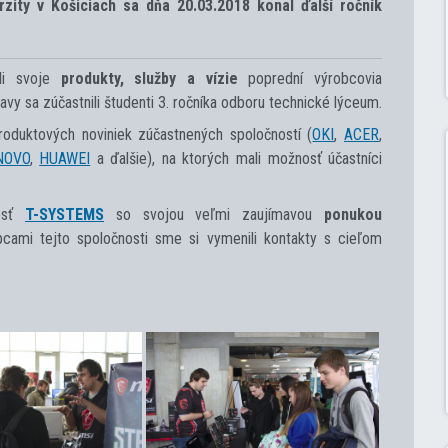
erzity v Košiciach sa dňa 20.03.2018 konal ďalší ročník
ili svoje
produkty, služby a vízie
poprední výrobcovia
avy sa zúčastnili študenti 3. ročníka odboru technické lýceum.
roduktových noviniek zúčastnených spoločností (
OKI
,
ACER
,
NOVO
,
HUAWEI
a ďalšie), na ktorých mali možnosť účastníci
nosť
T-SYSTEMS
so svojou veľmi zaujímavou
ponukou
pcami tejto spoločnosti sme si vymenili kontakty s cieľom