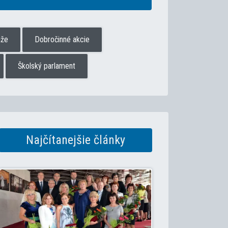
aže
Dobročinné akcie
Školský parlament
Najčítanejšie články