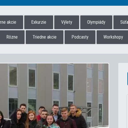
úrne akcie
Exkurzie
Výlety
Olympiády
Súť
Rôzne
Triedne akcie
Podcasty
Workshopy