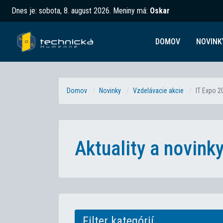
Dnes je:
sobota, 8. august 2026
.
Meniny má:
Oskar
DOMOV
NOVINK
Domov
Novinky
Vzdelávacie akcie
IT Expo 2
Aktuality a novin
Filter kategórií