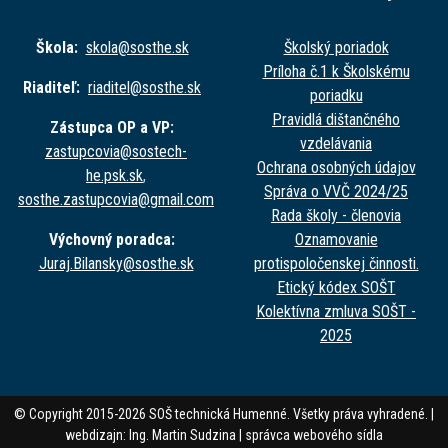
Škola:
skola@sost
he.sk
Školský poriadok
Príloha č.1 k Školskému
Riaditeľ:
riaditel@sost
he.sk
poriadku
Pravidlá dištančného
Zástupca OP a VP:
vzdelávania
zastupcovia@sost
ech-
Ochrana osobných údajov
he.psk.sk
,
Správa o VVČ 2024/25
sosthe.zastupc
ovia@gmail.com
Rada školy - členovia
Výchovný poradca:
Oznamovanie
Juraj.Bilansky@sost
he.sk
protispoločenskej činnosti.
Etický kódex SOŠT
Kolektívna zmluva SOŠT -
2025
© Copyright 2015-2026 SOŠ technická Humenné. Všetky práva vyhradené. |
webdizajn: Ing. Martin Sudzina |
správca webového sídla