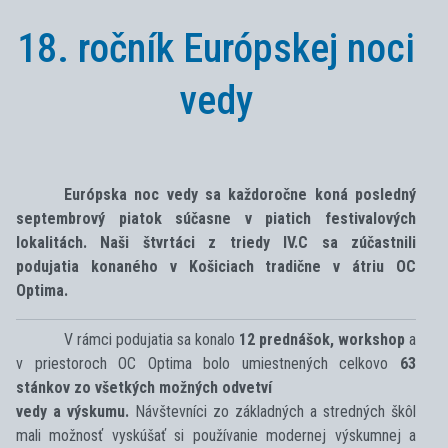
18. ročník Európskej noci
vedy
Európska noc vedy sa každoročne koná posledný
septembrový piatok ​súčasne v piatich festivalových
lokalitách. Naši štvrtáci z triedy IV.C sa zúčastnili
podujatia konaného v Košiciach tradične v átriu OC
Optima.
V rámci podujatia sa konalo
12 prednášok, workshop
a
v priestoroch OC Optima bolo umiestnených celkovo
63
stánkov zo všetkých možných odvetví
vedy a výskumu.
Návštevníci zo základných a stredných škôl
mali možnosť vyskúšať si používanie modernej výskumnej a