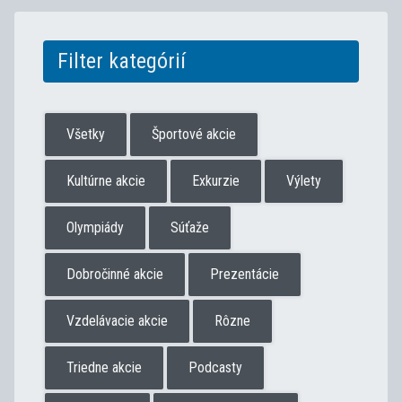
Filter kategórií
Všetky
Športové akcie
Kultúrne akcie
Exkurzie
Výlety
Olympiády
Súťaže
Dobročinné akcie
Prezentácie
Vzdelávacie akcie
Rôzne
Triedne akcie
Podcasty