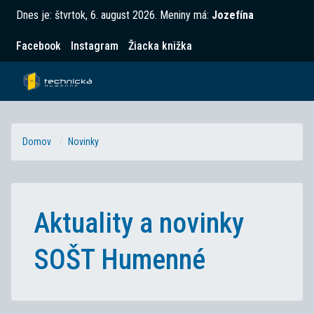
Dnes je:
štvrtok, 6. august 2026
.
Meniny má:
Jozefína
Facebook
Instagram
Žiacka knižka
Domov
Novinky
Aktuality a novinky
SOŠT Humenné