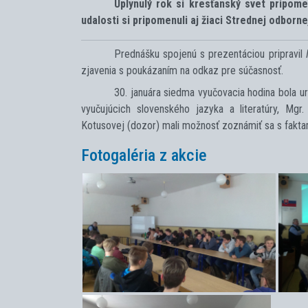
Uplynulý rok si kresťanský svet pripom
udalosti si pripomenuli aj žiaci Strednej odbor
Prednášku spojenú s prezentáciou pripravil
zjavenia s poukázaním na odkaz pre súčasnosť.
30. januára siedma vyučovacia hodina bola u
vyučujúcich slovenského jazyka a literatúry, Mgr.
Kotusovej (dozor) mali možnosť zoznámiť sa s faktam
Fotogaléria z akcie