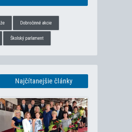
aže
Dobročinné akcie
Školský parlament
Najčítanejšie články