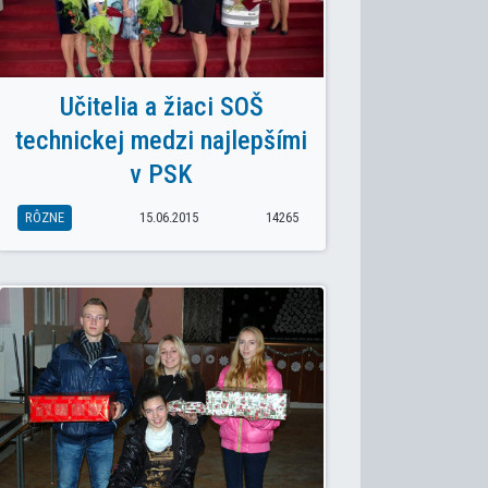
Učitelia a žiaci SOŠ
technickej medzi najlepšími
v PSK
RÔZNE
15.06.2015
14265