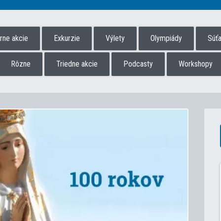
úrne akcie
Exkurzie
Výlety
Olympiády
Súť
Rôzne
Triedne akcie
Podcasty
Workshopy