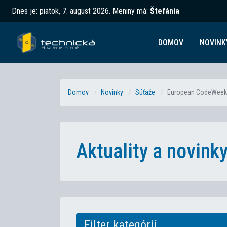
Dnes je:
piatok, 7. august 2026
.
Meniny má:
Štefánia
DOMOV
NOVINK
Domov
Novinky
Súťaže
European CodeWeek
Aktuality a novin
Filter kategórií