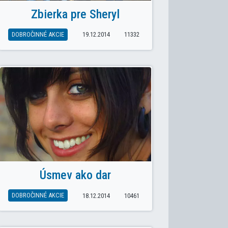
Zbierka pre Sheryl
DOBROČINNÉ AKCIE
19.12.2014
11332
Úsmev ako dar
DOBROČINNÉ AKCIE
18.12.2014
10461