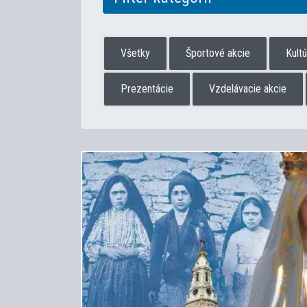
Všetky
Športové akcie
Kult
Prezentácie
Vzdelávacie akcie