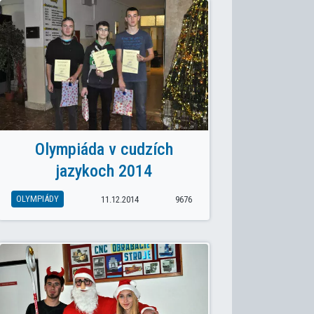
: IT EXPO 2017 V KOŠICIACH
Olympiáda v cudzích
jazykoch 2014
OLYMPIÁDY
11.12.2014
9676