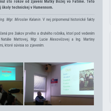
enul sto rokov od zjavení Matky Božej vo Fatime. Teto
nej školy technickej v Humennom.
Ing. Mgr. Miroslav Kalanin
. V nej pripomenul historické fakty
rčená pre žiakov prvého a druhého ročníka, ktorí pod vedením
 Natálie Mattovej, Mgr. Lucie Alexovičovej a Ing. Martiny
i, ktoré súvisia so zjavením.