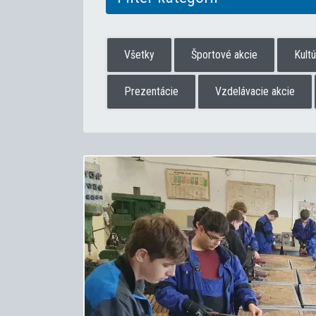
Všetky
Športové akcie
Kult
Prezentácie
Vzdelávacie akcie