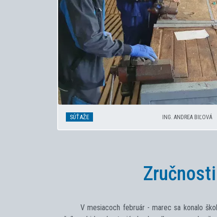
SÚŤAŽE
ING. ANDREA BIĽOVÁ
Zručnosti
V mesiacoch február - marec sa konalo školsk