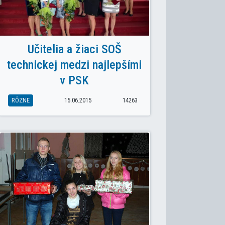
Učitelia a žiaci SOŠ
technickej medzi najlepšími
v PSK
RÔZNE
15.06.2015
14263