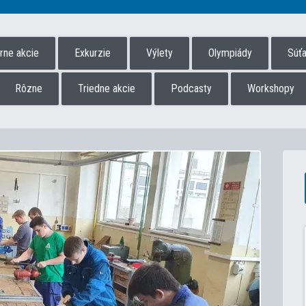
úrne akcie
Exkurzie
Výlety
Olympiády
Súť
Rôzne
Triedne akcie
Podcasty
Workshopy