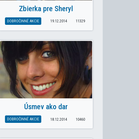
Zbierka pre Sheryl
DOBROČINNÉ AKCIE
19.12.2014
11329
Úsmev ako dar
DOBROČINNÉ AKCIE
18.12.2014
10460