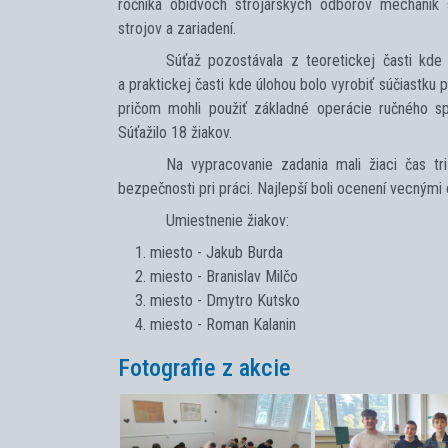
ročníka obidvoch strojárskych odborov mechanik 
strojov a zariadení.
Súťaž pozostávala z teoretickej časti kde 
a praktickej časti kde úlohou bolo vyrobiť súčiastk
pričom mohli použiť základné operácie ručného spr
Súťažilo 18 žiakov.
Na vypracovanie zadania mali žiaci čas tr
bezpečnosti pri práci. Najlepší boli ocenení vecnými
Umiestnenie žiakov:
miesto - Jakub Burda
miesto - Branislav Milčo
miesto - Dmytro Kutsko
miesto - Roman Kalanin
Fotografie z akcie