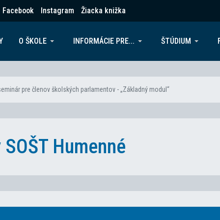
Facebook
Instagram
Žiacka knižka
Y
O ŠKOLE
INFORMÁCIE PRE...
ŠTÚDIUM
eminár pre členov školských parlamentov - „Základný modul“
ky SOŠT Humenné