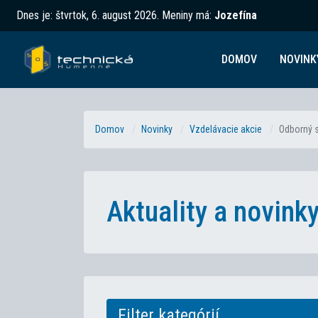
Dnes je:
štvrtok, 6. august 2026
.
Meniny má:
Jozefína
DOMOV
NOVINK
Domov
Novinky
Vzdelávacie akcie
Odborný s
Aktuality a novin
Filter kategórií