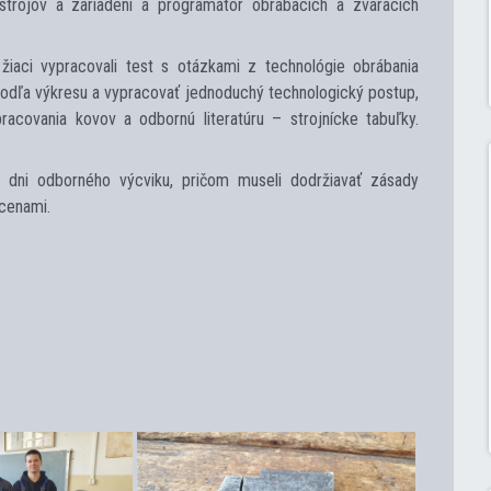
strojov a zariadení a programátor obrábacích a zváracích
žiaci vypracovali test s otázkami z technológie obrábania
u podľa výkresu a vypracovať jednoduchý technologický postup,
acovania kovov a odbornú literatúru – strojnícke tabuľky.
i dni odborného výcviku, pričom museli dodržiavať zásady
 cenami.