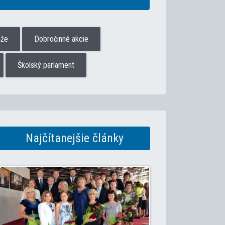
aže
Dobročinné akcie
Školský parlament
Najčítanejšie články