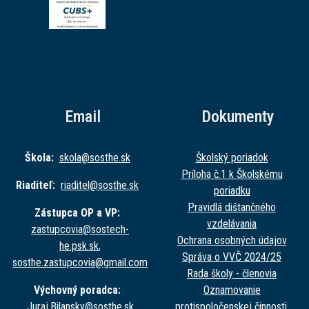
Email
Dokumenty
Škola:
skola@sost
he.sk
Školský poriadok
Príloha č.1 k Školskému
Riaditeľ:
riaditel@sost
he.sk
poriadku
Pravidlá dištančného
Zástupca OP a VP:
vzdelávania
zastupcovia@sost
ech-
Ochrana osobných údajov
he.psk.sk
,
Správa o VVČ 2024/25
sosthe.zastupc
ovia@gmail.com
Rada školy - členovia
Výchovný poradca:
Oznamovanie
Juraj.Bilansky@sost
he.sk
protispoločenskej činnosti.