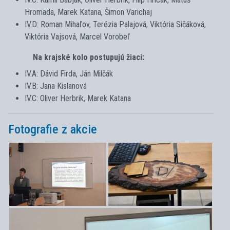
Hromada, Marek Katana, Šimon Varichaj
IV.D: Roman Mihaľov, Terézia Palajová, Viktória Sičáková,
Viktória Vajsová, Marcel Vorobeľ
Na krajské kolo postupujú žiaci:
IV.A: Dávid Firda, Ján Milčák
IV.B: Jana Kislanová
IV.C: Oliver Herbrik, Marek Katana
Fotografie z akcie