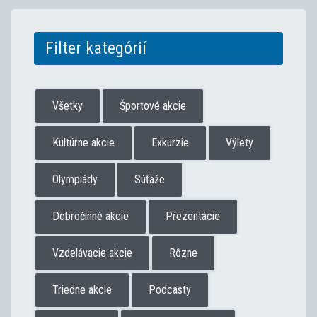
Filter kategórií
Všetky
Športové akcie
Kultúrne akcie
Exkurzie
Výlety
Olympiády
Súťaže
Dobročinné akcie
Prezentácie
Vzdelávacie akcie
Rôzne
Triedne akcie
Podcasty