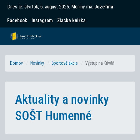
Dnes je:
štvrtok, 6. august 2026
.
Meniny má:
Jozefína
Facebook
Instagram
Žiacka knižka
Domov
Novinky
Športové akcie
Výstup na Kriváň
Aktuality a novinky
SOŠT Humenné