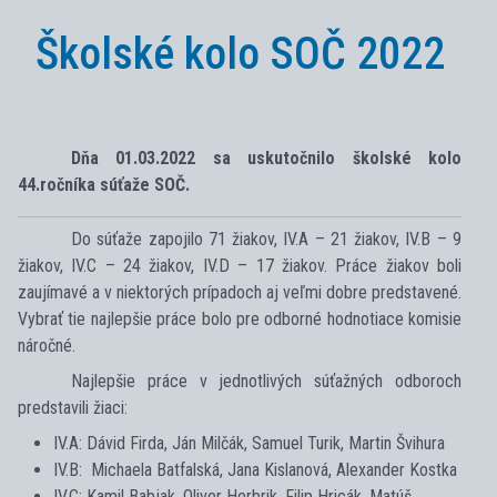
Školské kolo SOČ 2022
Dňa 01.03.2022 sa uskutočnilo školské kolo
44.ročníka súťaže SOČ.
Do súťaže zapojilo 71 žiakov, IV.A – 21 žiakov, IV.B – 9
žiakov, IV.C – 24 žiakov, IV.D – 17 žiakov. Práce žiakov boli
zaujímavé a v niektorých prípadoch aj veľmi dobre predstavené.
Vybrať tie najlepšie práce bolo pre odborné hodnotiace komisie
náročné.
Najlepšie práce v jednotlivých súťažných odboroch
predstavili žiaci:
IV.A: Dávid Firda, Ján Milčák, Samuel Turik, Martin Švihura
IV.B: Michaela Batfalská, Jana Kislanová, Alexander Kostka
IV.C: Kamil Babjak, Oliver Herbrik, Filip Hricák, Matúš