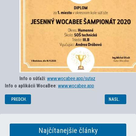
Info o súťaži
:
www.wocabee.app/sutaz
Info o aplikácii WocaBee
:
www.wocabee.app
PREDCHÁDZAJÚCI ČLÁNOK: ADAM V SÚŤAŽI MLADÝ ELEKTRONIK 2020
NASLEDUJÚCI Č
PREDCH.
NASL.
Najčítanejšie články