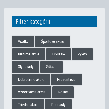
Filter kategórií
Všetky
Športové akcie
Kultúrne akcie
Exkurzie
Výlety
Olympiády
Súťaže
Dobročinné akcie
Prezentácie
Vzdelávacie akcie
Rôzne
Triedne akcie
Podcasty