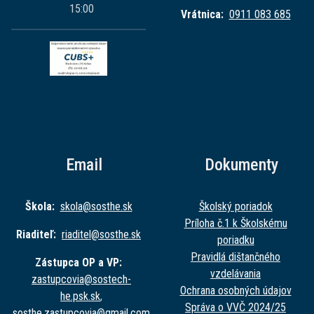
15:00
Vrátnica:
0911 083 685
Email
Dokumenty
Škola:
skola@sost
he.sk
Školský poriadok
Príloha č.1 k Školskému
Riaditeľ:
riaditel@sost
he.sk
poriadku
Pravidlá dištančného
Zástupca OP a VP:
vzdelávania
zastupcovia@sost
ech-
Ochrana osobných údajov
he.psk.sk
,
Správa o VVČ 2024/25
sosthe.zastupc
ovia@gmail.com