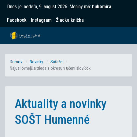
Dnes je:
nedeľa, 9. august 2026
.
Meniny má:
Ľubomíra
Facebook
Instagram
Žiacka knižka
Domov
Novinky
Súťaže
Najusilovnejšia trieda z okresu v učení slovíčok
Aktuality a novinky
SOŠT Humenné