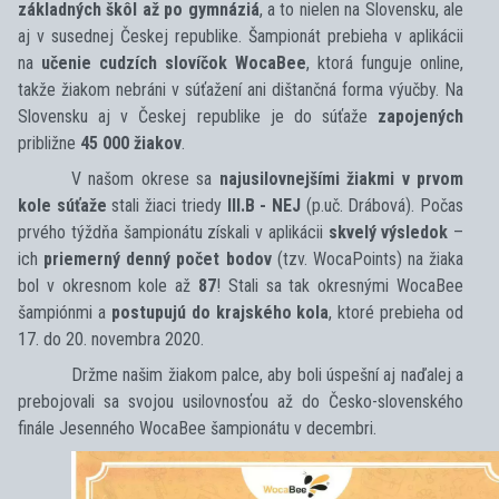
základných škôl až po gymnáziá
, a to nielen na Slovensku, ale
aj v susednej Českej republike. Šampionát prebieha v aplikácii
na
učenie cudzích slovíčok WocaBee
, ktorá funguje online,
takže žiakom nebráni v súťažení ani dištančná forma výučby. Na
Slovensku aj v Českej republike je do súťaže
zapojených
približne
45 000 žiakov
.
V našom okrese sa
najusilovnejšími žiakmi v prvom
kole súťaže
stali žiaci triedy
III.B - NEJ
(p.uč. Drábová). Počas
prvého týždňa šampionátu získali v aplikácii
skvelý výsledok
–
ich
priemerný denný počet bodov
(tzv. WocaPoints) na žiaka
bol v okresnom kole až
87
! Stali sa tak okresnými WocaBee
šampiónmi a
postupujú do krajského kola
, ktoré prebieha od
17. do 20. novembra 2020.
Držme našim žiakom palce, aby boli úspešní aj naďalej a
prebojovali sa svojou usilovnosťou až do Česko-slovenského
finále Jesenného WocaBee šampionátu v decembri.