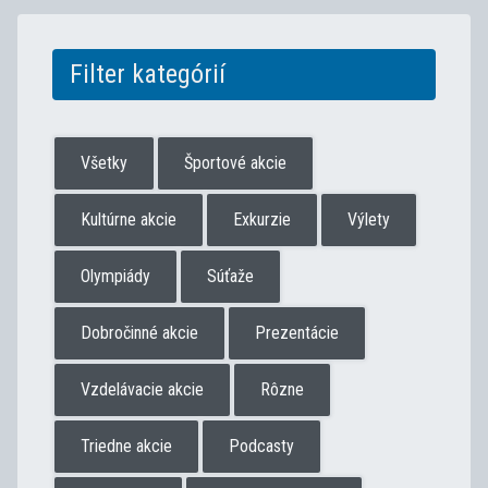
Filter kategórií
Všetky
Športové akcie
Kultúrne akcie
Exkurzie
Výlety
Olympiády
Súťaže
Dobročinné akcie
Prezentácie
Vzdelávacie akcie
Rôzne
Triedne akcie
Podcasty