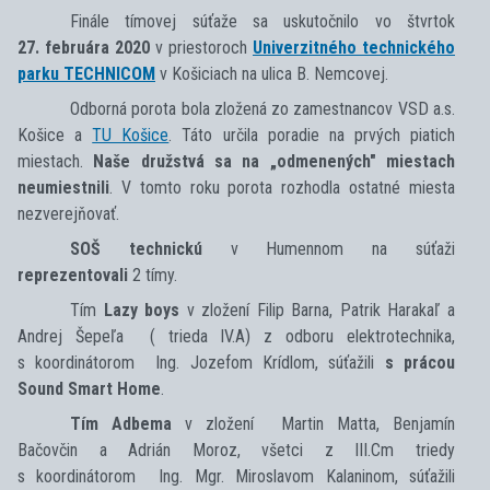
Finále tímovej súťaže sa uskutočnilo vo štvrtok
27. februára 2020
v priestoroch
Univerzitného technického
parku TECHNICOM
v Košiciach na ulica B. Nemcovej.
Odborná porota bola zložená zo zamestnancov VSD a.s.
Košice a
TU Košice
. Táto určila poradie na prvých piatich
miestach.
Naše družstvá sa na „odmenených" miestach
neumiestnili
. V tomto roku porota rozhodla ostatné miesta
nezverejňovať.
SOŠ technickú
v Humennom na súťaži
reprezentovali
2 tímy.
Tím
Lazy boys
v zložení Filip Barna, Patrik Harakaľ a
Andrej Šepeľa ( trieda IV.A) z odboru elektrotechnika,
s koordinátorom Ing. Jozefom Krídlom, súťažili
s prácou
Sound Smart Home
.
Tím Adbema
v zložení Martin Matta, Benjamín
Bačovčin a Adrián Moroz, všetci z III.Cm triedy
s koordinátorom Ing. Mgr. Miroslavom Kalaninom, súťažili