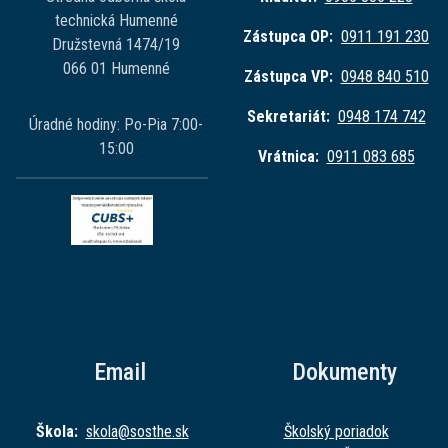
technická Humenné
Zástupca OP:
0911 191 230
Družstevná 1474/19
066 01 Humenné
Zástupca VP:
0948 840 510
Sekretariát:
0948 174 742
Úradné hodiny: Po-Pia 7:00-
15:00
Vrátnica:
0911 083 685
Email
Dokumenty
Škola:
skola@sost
he.sk
Školský poriadok