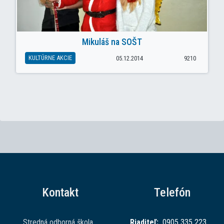
Mikuláš na SOŠT
KULTÚRNE AKCIE
05.12.2014
9210
Kontakt
Telefón
Stredná odborná škola
Riaditeľ:
0905 335 223