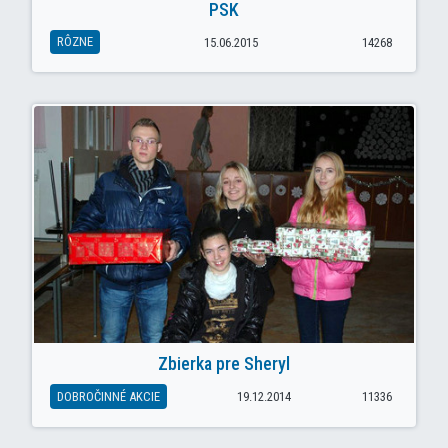
PSK
RÔZNE
15.06.2015
14268
Zbierka pre Sheryl
DOBROČINNÉ AKCIE
19.12.2014
11336