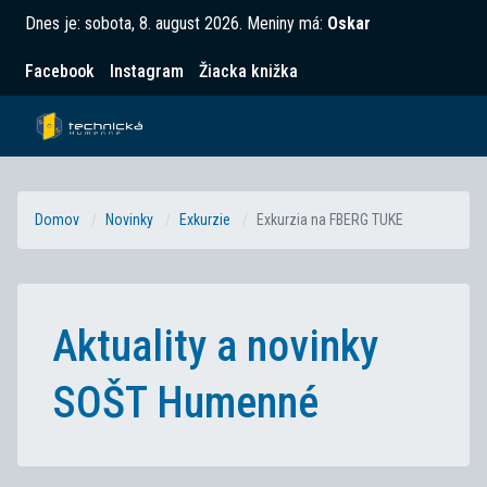
Dnes je:
sobota, 8. august 2026
.
Meniny má:
Oskar
Facebook
Instagram
Žiacka knižka
Domov
Novinky
Exkurzie
Exkurzia na FBERG TUKE
Aktuality a novinky
SOŠT Humenné