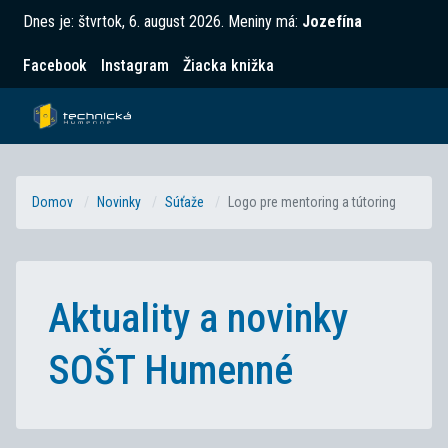
Dnes je:
štvrtok, 6. august 2026
.
Meniny má:
Jozefína
Facebook
Instagram
Žiacka knižka
Domov
Novinky
Súťaže
Logo pre mentoring a tútoring
Aktuality a novinky
SOŠT Humenné