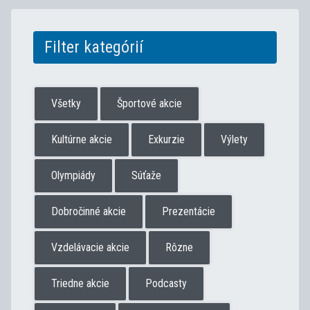
Filter kategórií
Všetky
Športové akcie
Kultúrne akcie
Exkurzie
Výlety
Olympiády
Súťaže
Dobročinné akcie
Prezentácie
Vzdelávacie akcie
Rôzne
Triedne akcie
Podcasty