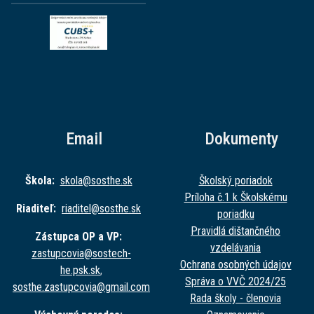
Email
Dokumenty
Škola:
skola@sost
he.sk
Školský poriadok
Príloha č.1 k Školskému
Riaditeľ:
riaditel@sost
he.sk
poriadku
Pravidlá dištančného
Zástupca OP a VP:
vzdelávania
zastupcovia@sost
ech-
Ochrana osobných údajov
he.psk.sk
,
Správa o VVČ 2024/25
sosthe.zastupc
ovia@gmail.com
Rada školy - členovia