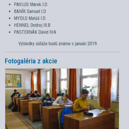
PAVLUS Marek I.D
BANÍK Samuel I.D
MYDLO Matúš I.D
HENNEL Ondrej III.B
PASTERNÁK Dávid IV.A
Výsledky súťaže budú známe v januári 2019.
Fotogaléria z akcie