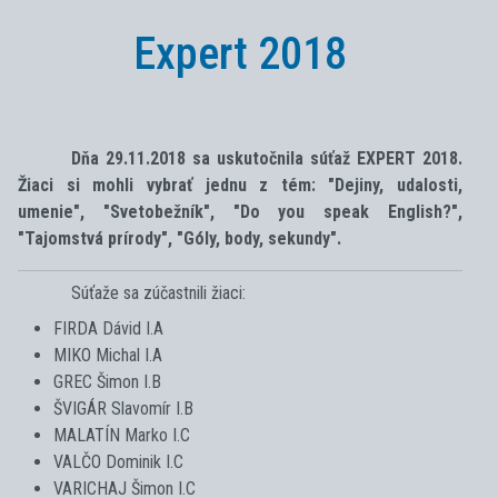
Expert 2018
Dňa 29.11.2018 sa uskutočnila súťaž EXPERT 2018.
Žiaci si mohli vybrať jednu z tém: "Dejiny, udalosti,
umenie", "Svetobežník", "Do you speak English?",
"Tajomstvá prírody", "Góly, body, sekundy".
Súťaže sa zúčastnili žiaci:
FIRDA Dávid I.A
MIKO Michal I.A
GREC Šimon I.B
ŠVIGÁR Slavomír I.B
MALATÍN Marko I.C
VALČO Dominik I.C
VARICHAJ Šimon I.C