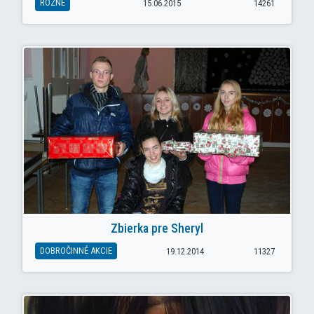
RÔZNE
15.06.2015
14261
Zbierka pre Sheryl
DOBROČINNÉ AKCIE
19.12.2014
11327