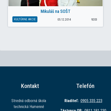
Mikuláš na SOŠT
KULTÚRNE AKCIE
05.12.2014
9203
Kontakt
Telefón
Stredná odborná škola
Riaditeľ:
0905 335 223
technická Humenné
Zástupca OP:
0911 191 230