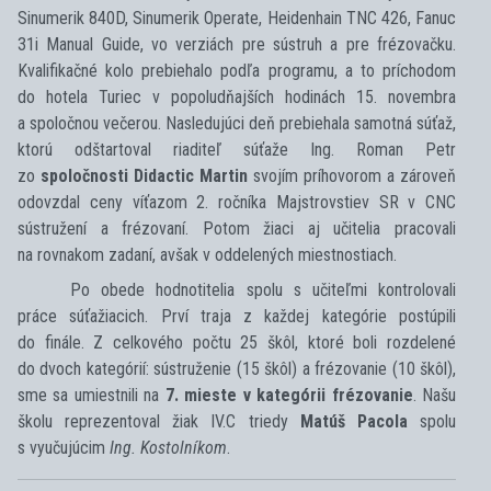
Sinumerik 840D, Sinumerik Operate, Heidenhain TNC 426, Fanuc
31i Manual Guide, vo verziách pre sústruh a pre frézovačku.
Kvalifikačné kolo prebiehalo podľa programu, a to príchodom
do hotela Turiec v popoludňajších hodinách 15. novembra
a spoločnou večerou. Nasledujúci deň prebiehala samotná súťaž,
ktorú odštartoval riaditeľ súťaže Ing. Roman Petr
zo
spoločnosti Didactic Martin
svojím príhovorom a zároveň
odovzdal ceny víťazom 2. ročníka Majstrovstiev SR v CNC
sústružení a frézovaní. Potom žiaci aj učitelia pracovali
na rovnakom zadaní, avšak v oddelených miestnostiach.
Po obede hodnotitelia spolu s učiteľmi kontrolovali
práce súťažiacich. Prví traja z každej kategórie postúpili
do finále. Z celkového počtu 25 škôl, ktoré boli rozdelené
do dvoch kategórií: sústruženie (15 škôl) a frézovanie (10 škôl),
sme sa umiestnili na
7. mieste v kategórii frézovanie
. Našu
školu reprezentoval žiak IV.C triedy
Matúš Pacola
spolu
s vyučujúcim
Ing. Kostolníkom
.