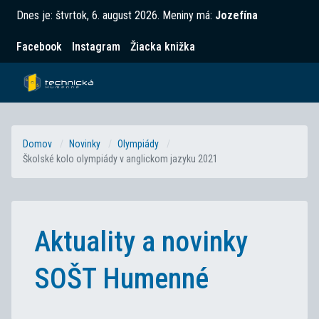
Dnes je:
štvrtok, 6. august 2026
.
Meniny má:
Jozefína
Facebook
Instagram
Žiacka knižka
Domov
Novinky
Olympiády
Školské kolo olympiády v anglickom jazyku 2021
Aktuality a novinky
SOŠT Humenné