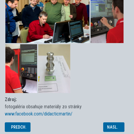
Zdroj:
fotogaléria obsahuje materiály zo stránky
www.facebook.com/didacticmartin/
PREDCHÁDZAJÚCI ČLÁNOK: ŠKOLSKÉ KOLO SOČ 2018
NASLEDUJÚCI 
PREDCH.
NASL.