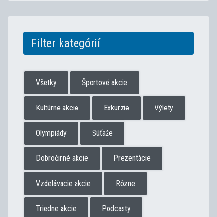
Filter kategórií
Všetky
Športové akcie
Kultúrne akcie
Exkurzie
Výlety
Olympiády
Súťaže
Dobročinné akcie
Prezentácie
Vzdelávacie akcie
Rôzne
Triedne akcie
Podcasty