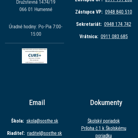
Družstevná 1474/19
066 01 Humenné
Zástupca VP:
0948 840 510
Sekretariát:
0948 174 742
Úradné hodiny: Po-Pia 7:00-
15:00
Vrátnica:
0911 083 685
Email
Dokumenty
Škola:
skola@sost
he.sk
Školský poriadok
Príloha č.1 k Školskému
Riaditeľ:
riaditel@sost
he.sk
poriadku