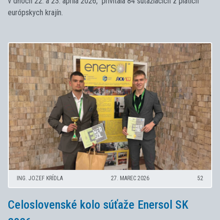
v dňoch 22. a 23. apríla 2026, privítala 84 súťažiacich z piatich
európskych krajín.
ING. JOZEF KRÍDLA
27. MAREC 2026
52
Celoslovenské kolo súťaže Enersol SK