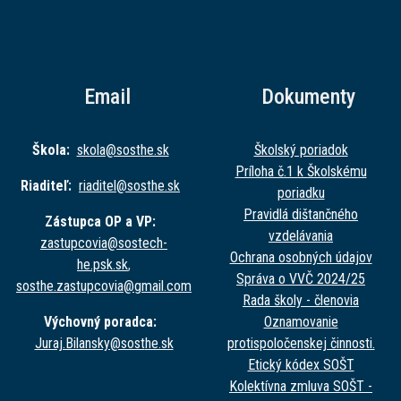
Email
Dokumenty
Škola:
skola@sost
he.sk
Školský poriadok
Príloha č.1 k Školskému
Riaditeľ:
riaditel@sost
he.sk
poriadku
Pravidlá dištančného
Zástupca OP a VP:
vzdelávania
zastupcovia@sost
ech-
Ochrana osobných údajov
he.psk.sk
,
Správa o VVČ 2024/25
sosthe.zastupc
ovia@gmail.com
Rada školy - členovia
Výchovný poradca:
Oznamovanie
Juraj.Bilansky@sost
he.sk
protispoločenskej činnosti.
Etický kódex SOŠT
Kolektívna zmluva SOŠT -