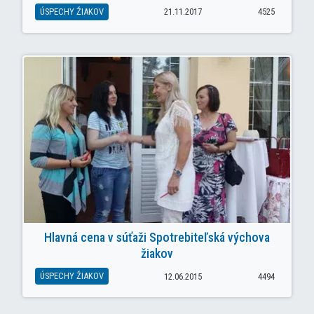
ÚSPECHY ŽIAKOV
21.11.2017
4525
Hlavná cena v súťaži Spotrebiteľská výchova
žiakov
ÚSPECHY ŽIAKOV
12.06.2015
4494