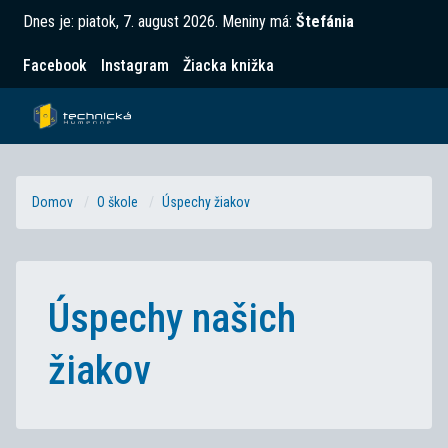
Dnes je:
piatok, 7. august 2026
.
Meniny má:
Štefánia
Facebook
Instagram
Žiacka knižka
Domov
O škole
Úspechy žiakov
Úspechy našich
žiakov