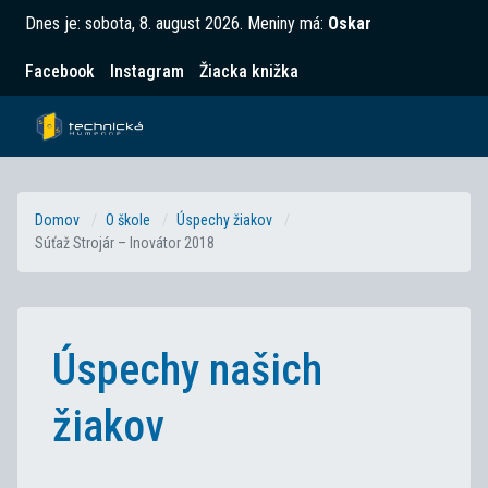
Dnes je:
sobota, 8. august 2026
.
Meniny má:
Oskar
Facebook
Instagram
Žiacka knižka
Domov
O škole
Úspechy žiakov
Súťaž Strojár – Inovátor 2018
Úspechy našich
žiakov