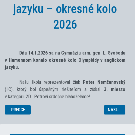
jazyku – okresné kolo
2026
Dňa 14.1.2026 sa na Gymnáziu arm. gen. L. Svobodu
v Humennom konalo okresné kolo Olympiády v anglickom
jazyku.
Našu školu reprezentoval žiak
Peter Nemčanovský
(I.C), ktorý bol úspešným riešiteľom a získal
3. miesto
v kategórii 2D. Petrovi srdečne blahoželáme!
PREDCHÁDZAJÚCI ČLÁNOK: H/AMFO ROBERTA SPIELMANNA 2026 - V
NASLEDUJÚCI 
PREDCH.
NASL.