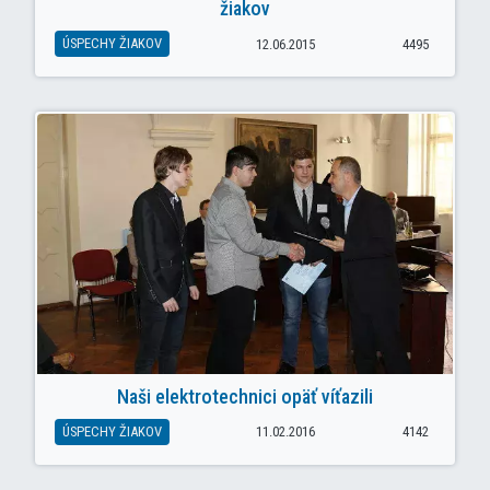
žiakov
ÚSPECHY ŽIAKOV
12.06.2015
4495
Naši elektrotechnici opäť víťazili
ÚSPECHY ŽIAKOV
11.02.2016
4142