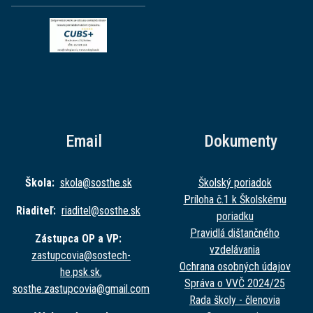
Email
Dokumenty
Škola:
skola@sost
he.sk
Školský poriadok
Príloha č.1 k Školskému
Riaditeľ:
riaditel@sost
he.sk
poriadku
Pravidlá dištančného
Zástupca OP a VP:
vzdelávania
zastupcovia@sost
ech-
Ochrana osobných údajov
he.psk.sk
,
Správa o VVČ 2024/25
sosthe.zastupc
ovia@gmail.com
Rada školy - členovia