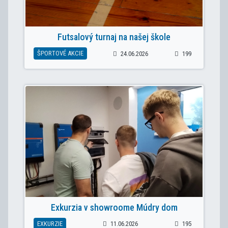
Futsalový turnaj na našej škole
ŠPORTOVÉ AKCIE
24.06.2026
199
Exkurzia v showroome Múdry dom
EXKURZIE
11.06.2026
195