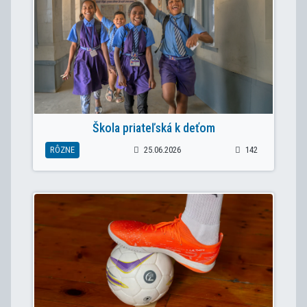
Škola priateľská k deťom
RÔZNE
25.06.2026
142