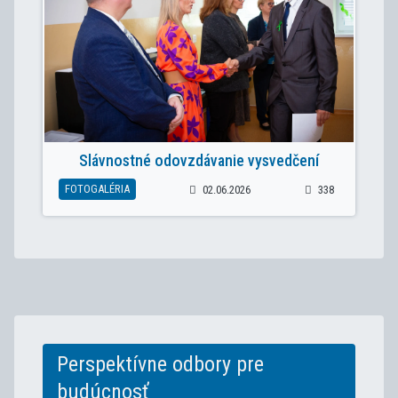
Slávnostné odovzdávanie vysvedčení
FOTOGALÉRIA
02.06.2026
338
Perspektívne odbory pre
budúcnosť