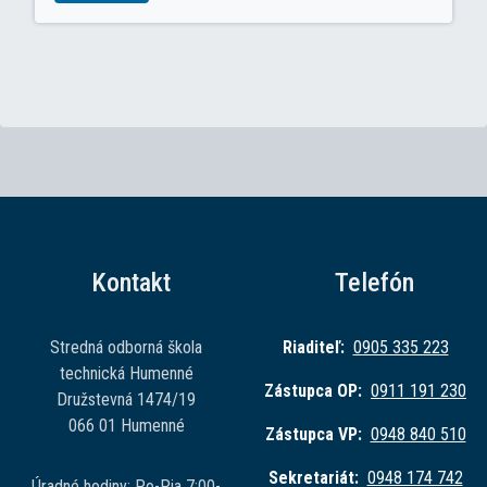
Kontakt
Telefón
Stredná odborná škola
Riaditeľ:
0905 335 223
technická Humenné
Zástupca OP:
0911 191 230
Družstevná 1474/19
066 01 Humenné
Zástupca VP:
0948 840 510
Sekretariát:
0948 174 742
Úradné hodiny: Po-Pia 7:00-