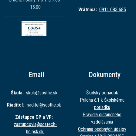
15:00
Vrátnica:
0911 083 685
Email
Dokumenty
Škola:
skola@sost
he.sk
Školský poriadok
Príloha č.1 k Školskému
Riaditeľ:
riaditel@sost
he.sk
poriadku
Pravidlá dištančného
Zástupca OP a VP:
vzdelávania
zastupcovia@sost
ech-
Ochrana osobných údajov
he.psk.sk
,