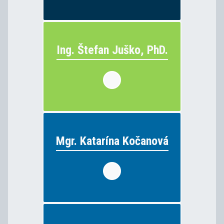
Ing. Štefan Juško, PhD.
Ing. Štefan Juško, PhD.
elektrotechnika
vyučuje:
Mgr. Katarína Kočanová
Mgr. Katarína Kočanová
náboženská výchova
vyučuje: