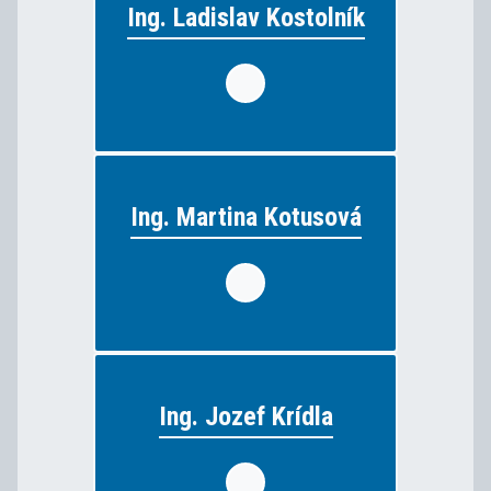
Ing. Ladislav Kostolník
Ing. Ladislav Kostolník
strojárske predmety
vyučuje:
Ing. Martina Kotusová
Ing. Martina Kotusová
grafik digitálnych médií,
vyučuje:
strojárske predmety
Ing. Jozef Krídla
Ing. Jozef Krídla
elektrotechnické predmety
vyučuje: