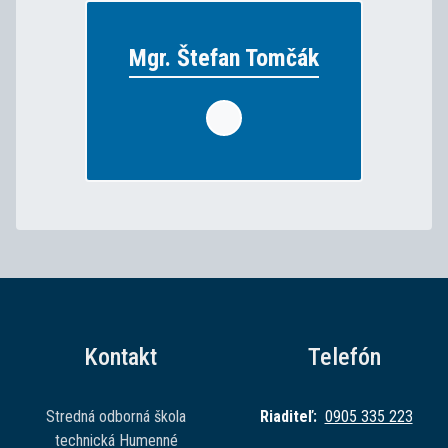
Mgr. Štefan Tomčák
Mgr. Štefan Tomčák
telesná výchova, výchova
vyučuje:
k občianstvu
Kontakt
Telefón
Stredná odborná škola
Riaditeľ:
0905 335 223
technická Humenné