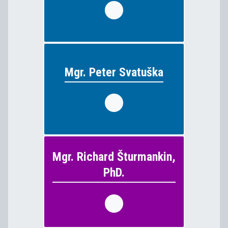
funkcia: školský digitálny koordinátor,
odborný výcvik
Mgr. Peter Svatuška
Mgr. Peter Svatuška
matematika, fyzika, informatika
vyučuje:
Mgr. Richard Šturmankin,
Mgr. Richard Šturmankin,
PhD.
PhD.
supervízor