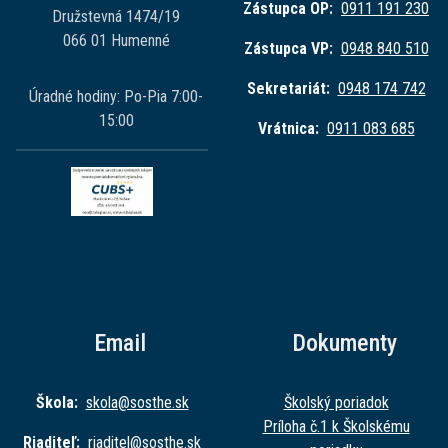
Zástupca OP:
0911 191 230
Družstevná 1474/19
066 01 Humenné
Zástupca VP:
0948 840 510
Sekretariát:
0948 174 742
Úradné hodiny: Po-Pia 7:00-
15:00
Vrátnica:
0911 083 685
Email
Dokumenty
Škola:
skola@sost
he.sk
Školský poriadok
Príloha č.1 k Školskému
Riaditeľ:
riaditel@sost
he.sk