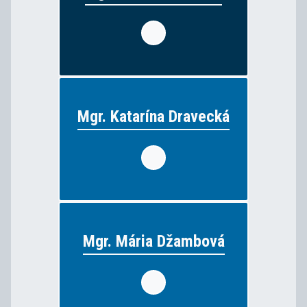
funkcia: zástupkyňa riaditeľa pre odborné
predmety
nemecký jazyk, ruský jazyk
vyučuje:
Mgr. Katarína Dravecká
Mgr. Katarína Dravecká
matematika, chémia
vyučuje:
Mgr. Mária Džambová
Mgr. Mária Džambová
matematika, fyzika, informatika
vyučuje: