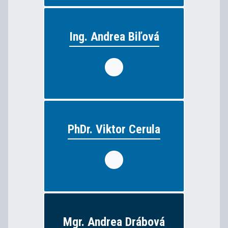
Ing. Andrea Biľová
Ing. Andrea Biľová
strojárstvo
vyučuje:
PhDr. Viktor Cerula
PhDr. Viktor Cerula
anglický jazyk, ruský jazyk
vyučuje:
Mgr. Andrea Drábová
Mgr. Andrea Drábová