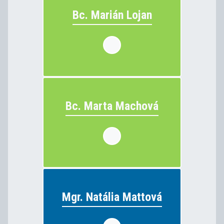
Bc. Marián Lojan
Bc. Marián Lojan
strojárstvo
vyučuje:
Bc. Marta Machová
Bc. Marta Machová
chémia
vyučuje:
Mgr. Natália Mattová
Mgr. Natália Mattová
slovenský jazyk a literatúra, ruský
vyučuje: