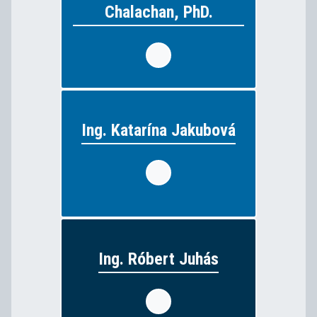
PaeDr., ThDr. Ondrej
Chalachan, PhD.
Chalachan, PhD.
náboženstvo
vyučuje:
Ing. Katarína Jakubová
Ing. Katarína Jakubová
ekonomické predmety, anglický
vyučuje:
jazyk
Ing. Róbert Juhás
Ing. Róbert Juhás
funkcia: riaditeľ školy
elektrotechnické predmety
vyučuje: