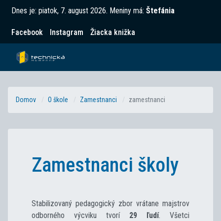
Dnes je:
piatok, 7. august 2026
.
Meniny má:
Štefánia
Facebook
Instagram
Žiacka knižka
Domov
O škole
Zamestnanci
zamestnanci
Zamestnanci školy
Stabilizovaný pedagogický zbor vrátane majstrov
odborného výcviku tvorí
29 ľudí
. Všetci