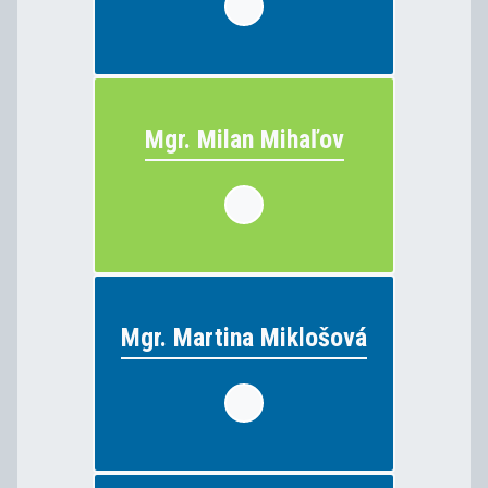
jazyk
Mgr. Milan Mihaľov
Mgr. Milan Mihaľov
elektrotechnika
vyučuje:
Mgr. Martina Miklošová
Mgr. Martina Miklošová
anglický jazyk
vyučuje: