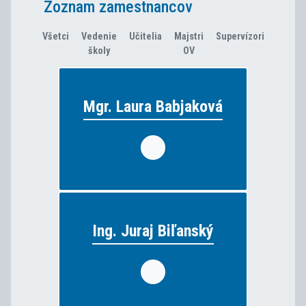
Zoznam zamestnancov
Všetci
Vedenie
Učitelia
Majstri
Supervízori
školy
OV
Mgr. Laura Babjaková
Mgr. Laura Babjaková
chémia
vyučuje:
Ing. Juraj Biľanský
Ing. Juraj Biľanský
funkcia: výchovný poradca
elektrotechnické predmety
vyučuje: