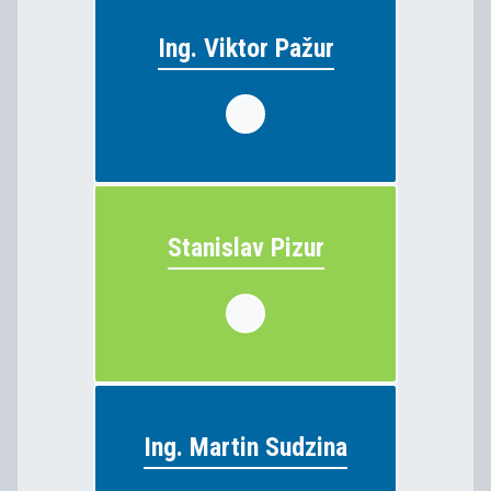
Ing. Viktor Pažur
Ing. Viktor Pažur
strojárstvo, grafik digitálnych
vyučuje:
médií
Stanislav Pizur
Stanislav Pizur
odborný výcvik
vyučuje:
Ing. Martin Sudzina
Ing. Martin Sudzina