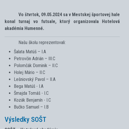
Vo štvrtok, 09.05.2024 sa v Mestskej športovej hale
konal turnaj vo futsale, ktorý organizovala Hotelová
akadémia Humenné.
Našu školu reprezentovali:
Šalata Matúš – I.A
Petrovčin Adrián – III.C
Polomčák Dominik – II.C
Holej Mário – II.C
Lešniovský Pavol – II.A
Bega Matúš - I.A
Šmajda Tomáš - I.C
Kozák Benjamín - I.C
Bučko Samuel – I.B
Výsledky SOŠT