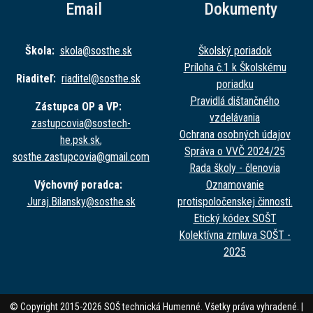
Email
Dokumenty
Škola:
skola@sost
he.sk
Školský poriadok
Príloha č.1 k Školskému
Riaditeľ:
riaditel@sost
he.sk
poriadku
Pravidlá dištančného
Zástupca OP a VP:
vzdelávania
zastupcovia@sost
ech-
Ochrana osobných údajov
he.psk.sk
,
Správa o VVČ 2024/25
sosthe.zastupc
ovia@gmail.com
Rada školy - členovia
Výchovný poradca:
Oznamovanie
Juraj.Bilansky@sost
he.sk
protispoločenskej činnosti.
Etický kódex SOŠT
Kolektívna zmluva SOŠT -
2025
© Copyright 2015-2026 SOŠ technická Humenné. Všetky práva vyhradené. |