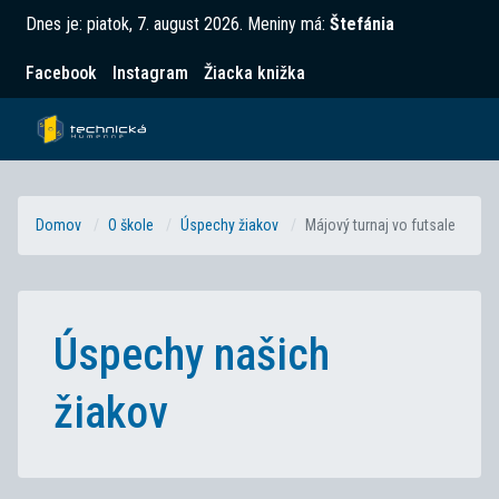
Dnes je:
piatok, 7. august 2026
.
Meniny má:
Štefánia
Facebook
Instagram
Žiacka knižka
Domov
O škole
Úspechy žiakov
Májový turnaj vo futsale
Úspechy našich
žiakov