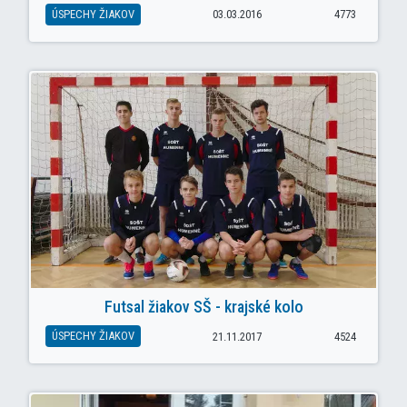
ÚSPECHY ŽIAKOV
03.03.2016
4773
Futsal žiakov SŠ - krajské kolo
ÚSPECHY ŽIAKOV
21.11.2017
4524