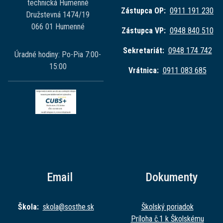
technická Humenné
Zástupca OP:
0911 191 230
Družstevná 1474/19
066 01 Humenné
Zástupca VP:
0948 840 510
Sekretariát:
0948 174 742
Úradné hodiny: Po-Pia 7:00-
15:00
Vrátnica:
0911 083 685
Email
Dokumenty
Škola:
skola@sost
he.sk
Školský poriadok
Príloha č.1 k Školskému