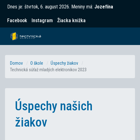
Dnes je:
štvrtok, 6. august 2026
.
Meniny má:
Jozefína
Facebook
Instagram
Žiacka knižka
Domov
O škole
Úspechy žiakov
Technická súťaž mladých elektronikov 2023
Úspechy našich
žiakov