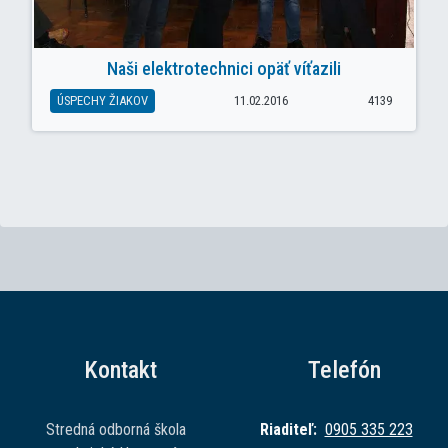
Naši elektrotechnici opäť víťazili
ÚSPECHY ŽIAKOV
11.02.2016
4139
Kontakt
Telefón
Stredná odborná škola
Riaditeľ:
0905 335 223