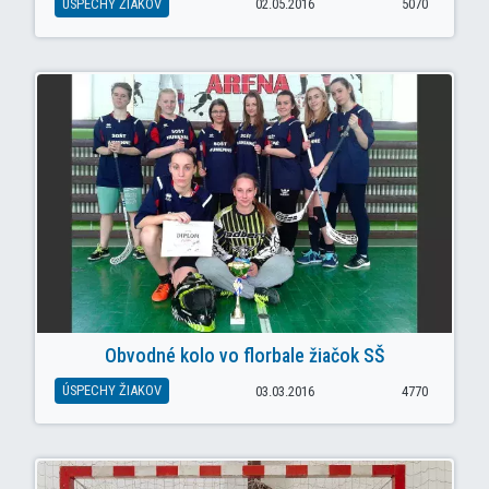
ÚSPECHY ŽIAKOV
02.05.2016
5070
Obvodné kolo vo florbale žiačok SŠ
ÚSPECHY ŽIAKOV
03.03.2016
4770