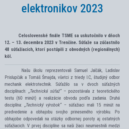
elektronikov 2023
Celoslovenské finále TSME sa uskutočnilo v dňoch
12. – 13. decembra 2023 v Trenčíne. Súťaže sa zúčastnilo
48 súťažiacich, ktorí postúpili z obvodných (regionálnych)
kôl.
Našu školu reprezentovali Samuel Jalčák, Ladislav
Prislupčák a Tomáš Šmajda, všetci z triedy I.C, študijný odbor
mechanik elektrotechnik. Súťažilo sa v dvoch súťažných
disciplínach:
„Technická súťaž“
– pozostávala z teoretického
testu (60 minút) a realizácie obvodu podľa zadania. Druhá
disciplína:
„Technický výrobok“
–
súťažiaci mali 15 minút na
predvedenie a obhajobu svojho prineseného výrobku. Po
obhajobe odpovedali na otázky odbornej poroty aj ostatných
súťažiacich. V prvej disciplíne sa naši žiaci neumiestnili medzi