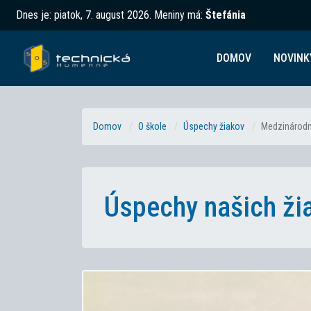
Dnes je:
piatok, 7. august 2026
.
Meniny má:
Štefánia
DOMOV
NOVINK
Domov
O škole
Úspechy žiakov
Medzinárodný
Úspechy našich ži