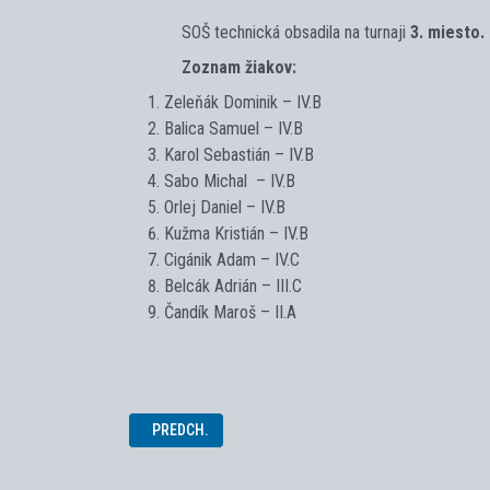
SOŠ technická obsadila na turnaji
3. miesto.
Zoznam žiakov:
Zeleňák Dominik – IV.B
Balica Samuel – IV.B
Karol Sebastián – IV.B
Sabo Michal – IV.B
Orlej Daniel – IV.B
Kužma Kristián – IV.B
Cigánik Adam – IV.C
Belcák Adrián – III.C
Čandík Maroš – II.A
PREDCHÁDZAJÚCI ČLÁNOK: OBLASTNÉ KOLO TECHNI
PREDCH.