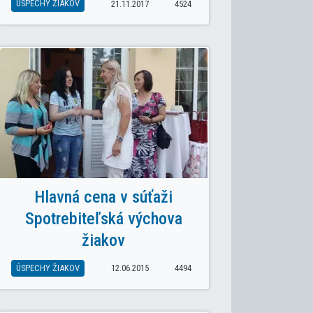
ÚSPECHY ŽIAKOV
21.11.2017
4524
Hlavná cena v súťaži
Spotrebiteľská výchova
žiakov
ÚSPECHY ŽIAKOV
12.06.2015
4494