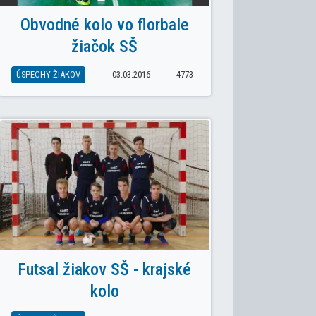
Obvodné kolo vo florbale
žiačok SŠ
ÚSPECHY ŽIAKOV
03.03.2016
4773
Futsal žiakov SŠ - krajské
K: ZENIT PRINIESOL PRVENSTVO
kolo