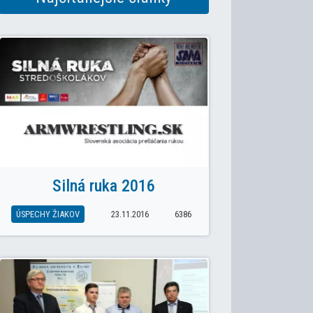
Silná ruka 2016
ÚSPECHY ŽIAKOV
23.11.2016
6386