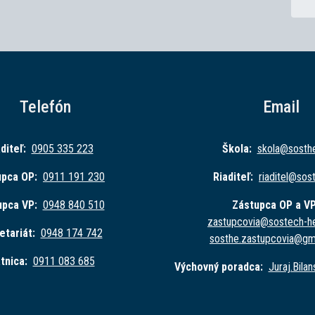
Telefón
Email
diteľ:
0905 335 223
Škola:
skola@sost
h
upca OP:
0911 191 230
Riaditeľ:
riaditel@sos
upca VP:
0948 840 510
Zástupca OP a VP
zastupcovia@sost
ech-h
etariát:
0948 174 742
sosthe.zastupc
ovia@gm
tnica:
0911 083 685
Výchovný poradca:
Juraj.Bila