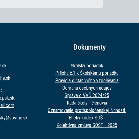
Dokumenty
e.sk
Školský poriadok
Príloha č.1 k Školskému poriadku
t
he.sk
Pravidlá dištančného vzdelávania
Ochrana osobných údajov
:
Správa o VVČ 2024/25
e.psk.sk
,
Rada školy - členovia
ail.com
Oznamovanie protispoločenskej činnosti.
nsky@sost
he.sk
Etický kódex SOŠT
Kolektívna zmluva SOŠT - 2025