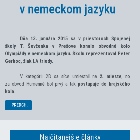
v nemeckom jazyku
Dňa 13. januára 2015 sa v priestoroch Spojenej
školy T. Ševčenka v Prešove konalo obvodné kolo
Olympiády v nemeckom jazyku. Školu reprezentoval Peter
Gerboc, žiak I.A triedy.
V kategórii 2D sa síce umiestnil na
2. mieste
, no
za obvod Humenné bol prvý a tak
postupuje do krajského
kola
.
PREDCHÁDZAJÚCI ČLÁNOK: OBVODNÉ KOLO VO FUTSALE SŠ
PREDCH.
Najčítanejšie články