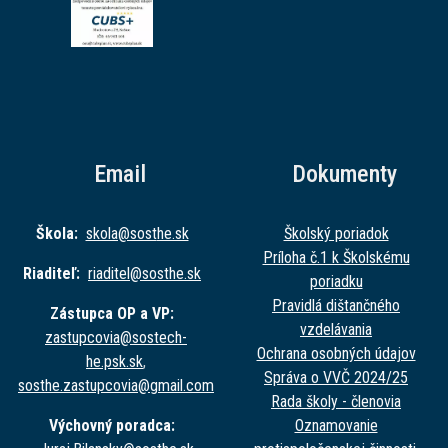
Email
Dokumenty
Škola:
skola@sost
he.sk
Školský poriadok
Príloha č.1 k Školskému
Riaditeľ:
riaditel@sost
he.sk
poriadku
Pravidlá dištančného
Zástupca OP a VP:
vzdelávania
zastupcovia@sost
ech-
Ochrana osobných údajov
he.psk.sk
,
Správa o VVČ 2024/25
sosthe.zastupc
ovia@gmail.com
Rada školy - členovia
Výchovný poradca:
Oznamovanie