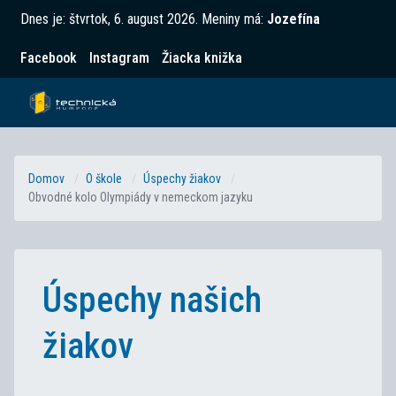
Dnes je:
štvrtok, 6. august 2026
.
Meniny má:
Jozefína
Facebook
Instagram
Žiacka knižka
Domov
O škole
Úspechy žiakov
Obvodné kolo Olympiády v nemeckom jazyku
Úspechy našich
žiakov