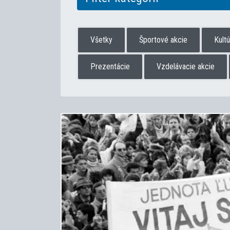
Všetky
Športové akcie
Kult
Prezentácie
Vzdelávacie akcie