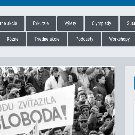
úrne akcie
Exkurzie
Výlety
Olympiády
Súť
Rôzne
Triedne akcie
Podcasty
Workshopy