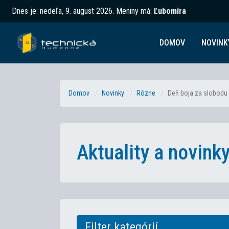
Dnes je:
nedeľa, 9. august 2026
.
Meniny má:
Ľubomíra
DOMOV
NOVINK
Domov
Novinky
Rôzne
Deň boja za slobodu 
Aktuality a novin
Filter kategórií