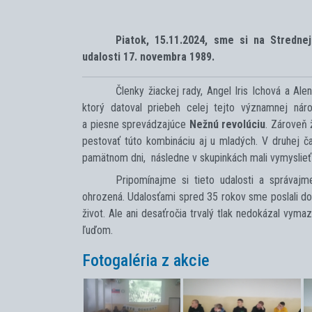
Piatok, 15.11.2024, sme si na Stredn
udalosti 17. novembra 1989.
Členky žiackej rady, Angel Iris Ichová a Alen
ktorý datoval priebeh celej tejto významnej náro
a piesne sprevádzajúce
Nežnú revolúciu
. Zároveň 
pestovať túto kombináciu aj u mladých. V druhej čast
pamätnom dni, následne v skupinkách mali vymyslie
Pripomínajme si tieto udalosti a správaj
ohrozená. Udalosťami spred 35 rokov sme poslali do h
život. Ale ani desaťročia trvalý tlak nedokázal vym
ľuďom.
Fotogaléria z akcie