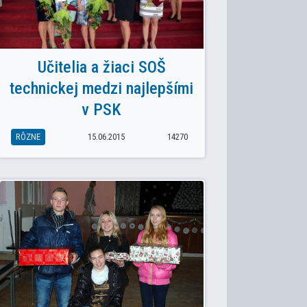
Učitelia a žiaci SOŠ
technickej medzi najlepšími
v PSK
RÔZNE
15.06.2015
14270