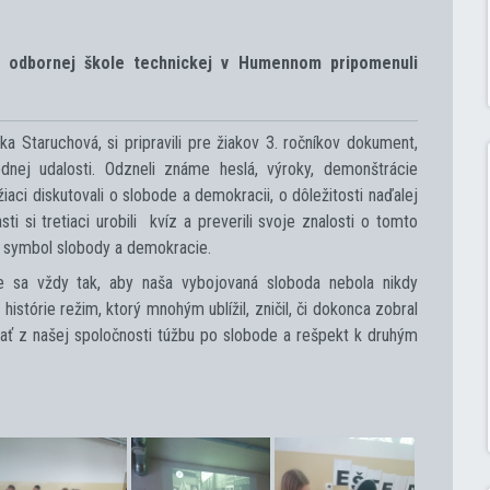
ej odbornej škole technickej v Humennom pripomenuli
ka Staruchová, si pripravili pre žiakov 3. ročníkov dokument,
dnej udalosti. Odzneli známe heslá, výroky, demonštrácie
žiaci diskutovali o slobode a demokracii, o dôležitosti naďalej
i si tretiaci urobili kvíz a preverili svoje znalosti o tomto
ť symbol slobody a demokracie.
me sa vždy tak, aby naša vybojovaná sloboda nebola nikdy
istórie režim, ktorý mnohým ublížil, zničil, či dokonca zobral
azať z našej spoločnosti túžbu po slobode a rešpekt k druhým