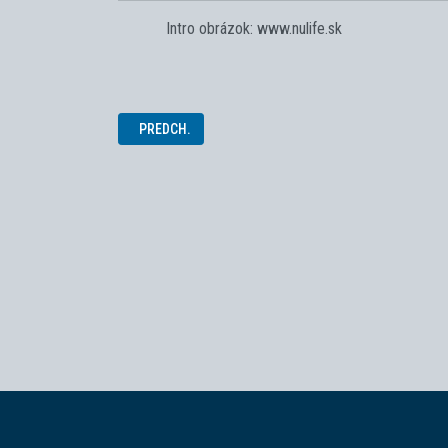
Intro obrázok: www.nulife.sk
PREDCHÁDZAJÚCI ČLÁNOK: VALENTÍN NA SOŠ TECHN
PREDCH.