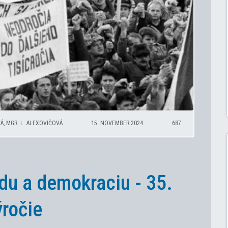
Á, MGR. L. ALEXOVIČOVÁ
15. NOVEMBER 2024
687
du a demokraciu - 35.
ýročie