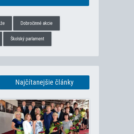
aže
Dobročinné akcie
Školský parlament
Najčítanejšie články