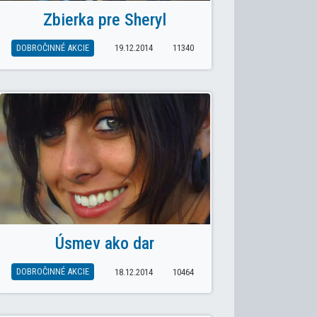
Zbierka pre Sheryl
DOBROČINNÉ AKCIE
19.12.2014
11340
Úsmev ako dar
DOBROČINNÉ AKCIE
18.12.2014
10464