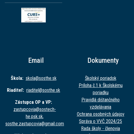
Email
Dokumenty
Škola:
skola@sost
he.sk
Školský poriadok
Príloha č.1 k Školskému
Riaditeľ:
riaditel@sost
he.sk
poriadku
Pravidlá dištančného
Zástupca OP a VP:
vzdelávania
zastupcovia@sost
ech-
Ochrana osobných údajov
he.psk.sk
,
Správa o VVČ 2024/25
sosthe.zastupc
ovia@gmail.com
Rada školy - členovia