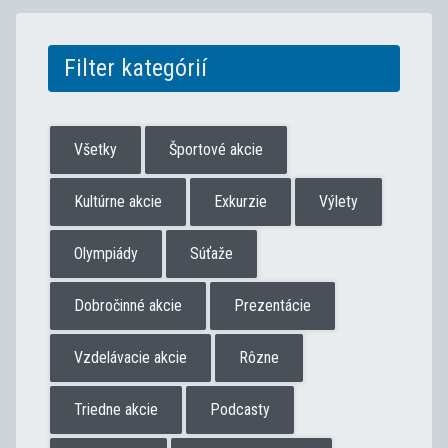
Filter kategórií
Všetky
Športové akcie
Kultúrne akcie
Exkurzie
Výlety
Olympiády
Súťaže
Dobročinné akcie
Prezentácie
Vzdelávacie akcie
Rôzne
Triedne akcie
Podcasty