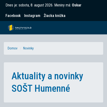
Dnes je:
sobota, 8. august 2026
.
Meniny má:
Oskar
Facebook
Instagram
Žiacka knižka
Domov
Novinky
Aktuality a novinky
SOŠT Humenné