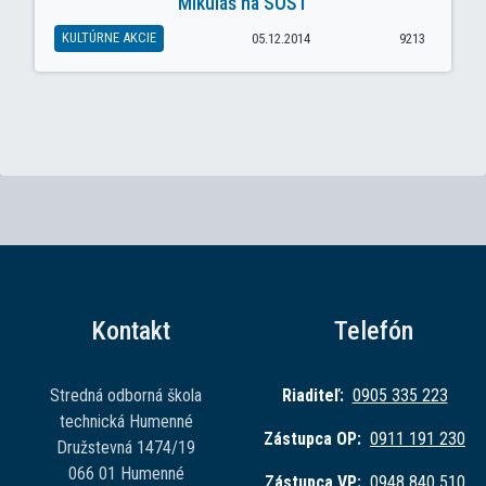
Mikuláš na SOŠT
KULTÚRNE AKCIE
05.12.2014
9213
Kontakt
Telefón
Stredná odborná škola
Riaditeľ:
0905 335 223
technická Humenné
Zástupca OP:
0911 191 230
Družstevná 1474/19
066 01 Humenné
Zástupca VP:
0948 840 510