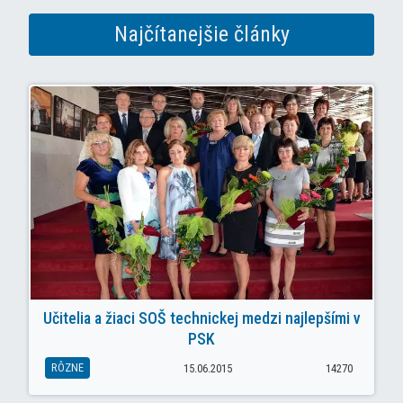
Najčítanejšie články
Učitelia a žiaci SOŠ technickej medzi najlepšími v
PSK
RÔZNE
15.06.2015
14270