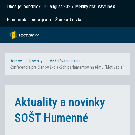
Dnes je:
pondelok, 10. august 2026
.
Meniny má:
Vavrinec
Facebook
Instagram
Žiacka knižka
Domov
Novinky
Vzdelávacie akcie
Konferencia pre členov školských parlamentov na tému "Motivácia"
Aktuality a novinky
SOŠT Humenné