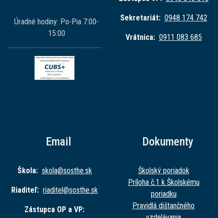
Sekretariát:
0948 174 742
Úradné hodiny: Po-Pia 7:00-
15:00
Vrátnica:
0911 083 685
Email
Dokumenty
Škola:
skola@sost
he.sk
Školský poriadok
Príloha č.1 k Školskému
Riaditeľ:
riaditel@sost
he.sk
poriadku
Pravidlá dištančného
Zástupca OP a VP:
vzdelávania