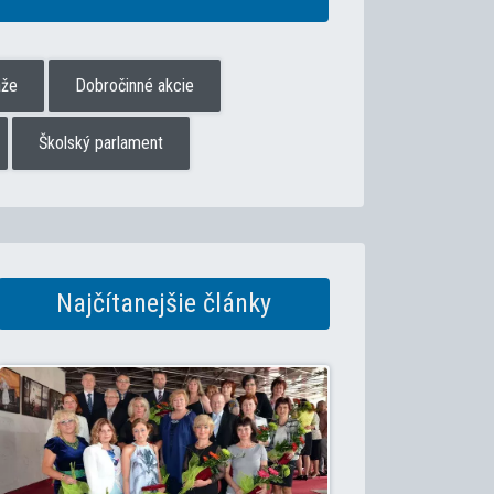
aže
Dobročinné akcie
Školský parlament
Najčítanejšie články