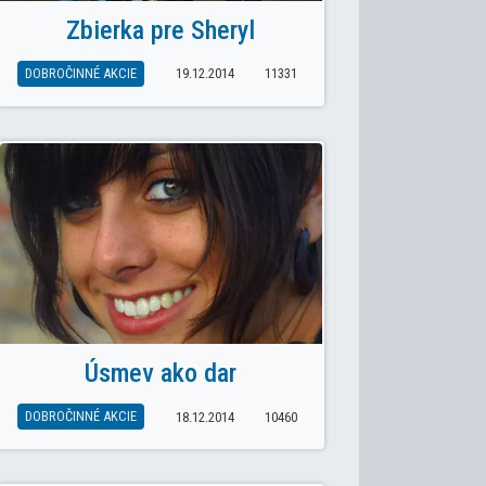
Zbierka pre Sheryl
DOBROČINNÉ AKCIE
19.12.2014
11331
Úsmev ako dar
K: DEJEPISNÁ OLYMPIÁDA 2025
DOBROČINNÉ AKCIE
18.12.2014
10460