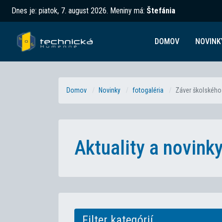
Dnes je:
piatok, 7. august 2026
.
Meniny má:
Štefánia
DOMOV
NOVINK
Domov
Novinky
fotogaléria
Záver školského
Aktuality a novin
Filter kategórií