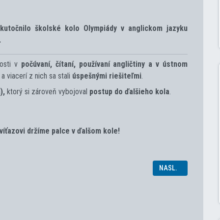
kutočnilo
školské kolo Olympiády v anglickom jazyku
.
nosti v
počúvaní, čítaní, používaní angličtiny a v ústnom
 a viacerí z nich sa stali
úspešnými riešiteľmi
.
),
ktorý si zároveň vybojoval
postup do ďalšieho kola
.
íťazovi držíme palce v ďalšom kole!
INOU 2025
NASLEDUJÚCI ČLÁNO
NASL.