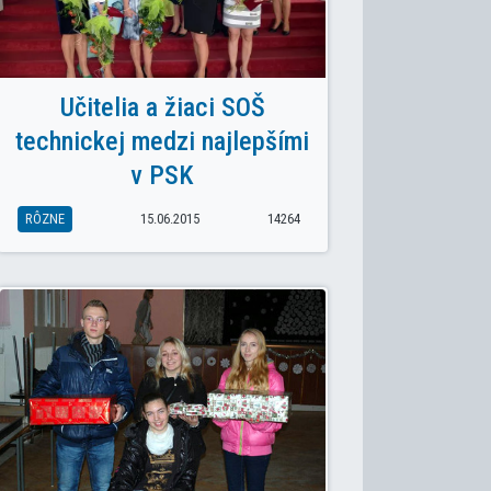
Učitelia a žiaci SOŠ
technickej medzi najlepšími
v PSK
RÔZNE
15.06.2015
14264