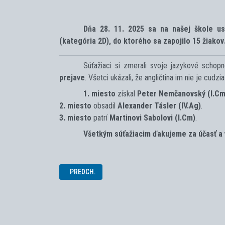
Dňa
28. 11. 2025
sa na našej škole us
(kategória 2D)
, do ktorého sa zapojilo
15 žiakov
Súťažiaci si zmerali svoje jazykové schop
prejave
. Všetci ukázali, že angličtina im nie je cudzia
1. miesto
získal
Peter Nemčanovský (I.Cm
2. miesto
obsadil
Alexander Tásler (IV.Ag)
.
3. miesto
patrí
Martinovi Sabolovi (I.Cm)
.
Všetkým súťažiacim ďakujeme za účasť a v
PREDCHÁDZAJÚCI ČLÁNOK: PASOVAČKA SO SLOVENČ
PREDCH.