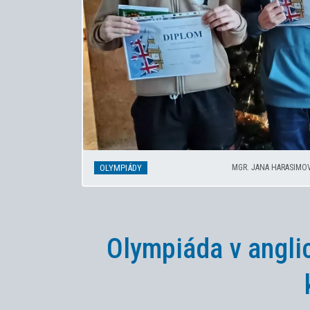
OLYMPIÁDY
MGR. JANA HARASIMO
Olympiáda v angli