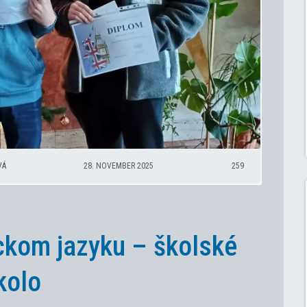
VÁ
28. NOVEMBER 2025
259
ckom jazyku – školské
kolo