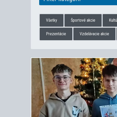
Všetky
Športové akcie
Kult
Prezentácie
Vzdelávacie akcie