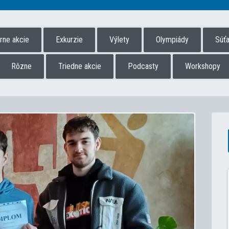
úrne akcie
Exkurzie
Výlety
Olympiády
Súť
Rôzne
Triedne akcie
Podcasty
Workshopy