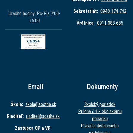
Sekretariát:
0948 174 742
Úradné hodiny: Po-Pia 7:00-
15:00
Vrátnica:
0911 083 685
Email
Dokumenty
Škola:
skola@sost
he.sk
Školský poriadok
Príloha č.1 k Školskému
Riaditeľ:
riaditel@sost
he.sk
poriadku
Pravidlá dištančného
Zástupca OP a VP:
vzdelávania