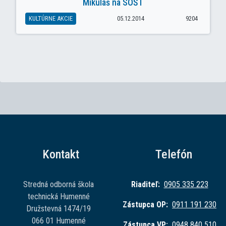
Mikuláš na SOŠT
KULTÚRNE AKCIE
05.12.2014
9204
Kontakt
Telefón
Stredná odborná škola
Riaditeľ:
0905 335 223
technická Humenné
Zástupca OP:
0911 191 230
Družstevná 1474/19
066 01 Humenné
Zástupca VP:
0948 840 510