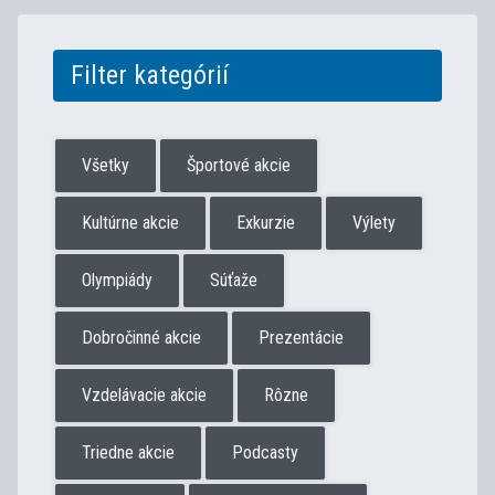
Filter kategórií
Všetky
Športové akcie
Kultúrne akcie
Exkurzie
Výlety
Olympiády
Súťaže
Dobročinné akcie
Prezentácie
Vzdelávacie akcie
Rôzne
Triedne akcie
Podcasty