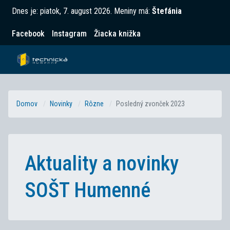
Dnes je:
piatok, 7. august 2026
.
Meniny má:
Štefánia
Facebook
Instagram
Žiacka knižka
Domov
Novinky
Rôzne
Posledný zvonček 2023
Aktuality a novinky
SOŠT Humenné