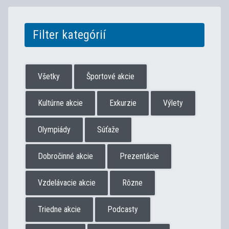
Filter kategórií
Všetky
Športové akcie
Kultúrne akcie
Exkurzie
Výlety
Olympiády
Súťaže
Dobročinné akcie
Prezentácie
Vzdelávacie akcie
Rôzne
Triedne akcie
Podcasty