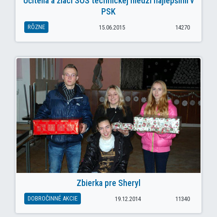
Učitelia a žiaci SOŠ technickej medzi najlepšími v
PSK
RÔZNE
15.06.2015
14270
Zbierka pre Sheryl
DOBROČINNÉ AKCIE
19.12.2014
11340