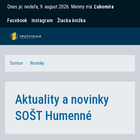
Dnes je:
nedeľa, 9. august 2026
.
Meniny má:
Ľubomíra
Facebook
Instagram
Žiacka knižka
Domov
Novinky
Aktuality a novinky
SOŠT Humenné