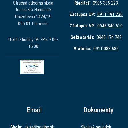
Stredná odborná škola
Riaditeľ:
0905 335 223
technická Humenné
Zástupca OP:
0911 191 230
Družstevná 1474/19
066 01 Humenné
Zástupca VP:
0948 840 510
Sekretariát:
0948 174 742
Úradné hodiny: Po-Pia 7:00-
15:00
Vrátnica:
0911 083 685
Email
Dokumenty
Škola:
skola@sost
he.sk
Školský poriadok