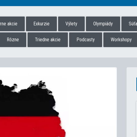
úrne akcie
Exkurzie
Výlety
Olympiády
Súť
Rôzne
Triedne akcie
Podcasty
Workshopy