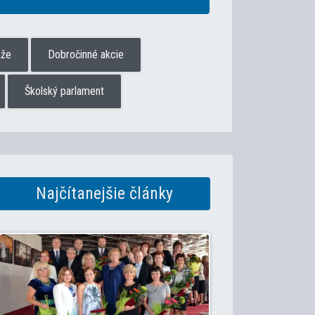
aže
Dobročinné akcie
Školský parlament
Najčítanejšie články