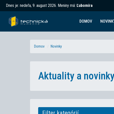
Dnes je:
nedeľa, 9. august 2026
.
Meniny má:
Ľubomíra
DOMOV
NOVINK
Domov
Novinky
Aktuality a novin
Filter kategórií