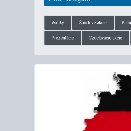
Všetky
Športové akcie
Kult
Prezentácie
Vzdelávacie akcie