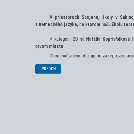
V priestoroch Spojenej školy v Sabin
z nemeckého jazyka, na ktorom našu školu repre
V kategórii 2D sa
Natália Koprivňáková
(I
prvom mieste
.
Obom súťažiacim ďakujeme za reprezentáciu
PREDCHÁDZAJÚCI ČLÁNOK: OBVODNÉ KOLO OLYMPIÁ
PREDCH.