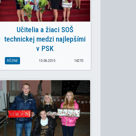
Učitelia a žiaci SOŠ
technickej medzi najlepšími
v PSK
RÔZNE
15.06.2015
14270