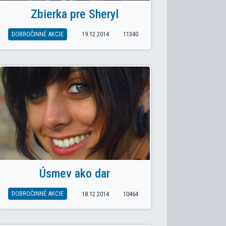
Zbierka pre Sheryl
DOBROČINNÉ AKCIE
19.12.2014
11340
OK: OLYMPIÁDA V NEMECKOM A ANGLICKOM JAZYKU
Úsmev ako dar
DOBROČINNÉ AKCIE
18.12.2014
10464