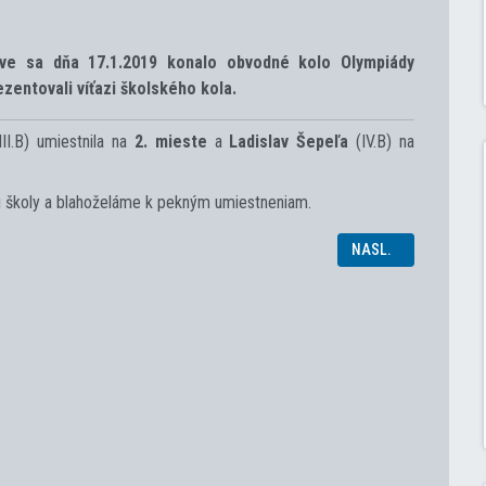
ove sa dňa 17.1.2019 konalo obvodné kolo Olympiády
zentovali víťazi školského kola.
II.B) umiestnila na
2. mieste
a
Ladislav Šepeľa
(IV.B) na
 školy a blahoželáme k pekným umiestneniam.
DY CUDZÍCH JAZYKOV
NASLEDUJÚCI ČLÁN
NASL.