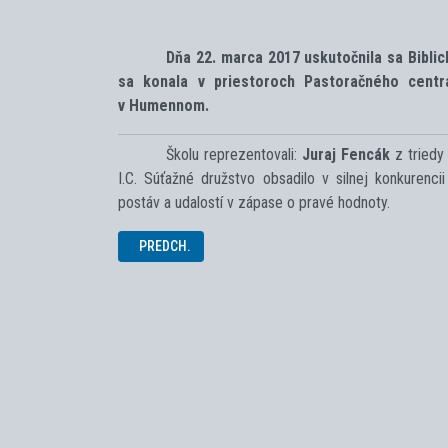
Dňa 22. marca 2017 uskutočnila sa Bibli
sa konala v priestoroch Pastoračného centra
v Humennom.
Školu reprezentovali:
Juraj Fencák
z triedy 
I.C. Súťažné družstvo obsadilo v silnej konkurenci
postáv a udalostí v zápase o pravé hodnoty.
PREDCHÁDZAJÚCI ČLÁNOK: OLYMPIÁDA SLOVENSKÉH
PREDCH.