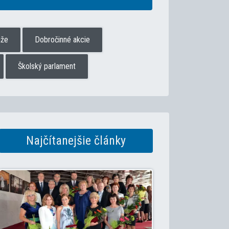
aže
Dobročinné akcie
Školský parlament
Najčítanejšie články