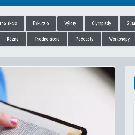
úrne akcie
Exkurzie
Výlety
Olympiády
Súť
Rôzne
Triedne akcie
Podcasty
Workshopy