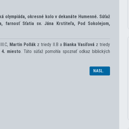
cká olympiáda, okresné kolo v dekanáte Humenné. Súťaž
, farnosť Sťatia sv. Jána Krstiteľa, Pod Sokolejom,
III.C,
Martin Pollák
z triedy II.B a
Bianka Vasiľová
z triedy
i
4. miesto
. Táto súťaž pomohla spoznať odkaz biblických
O JAZYKA A LITERATÚRY 2017
NASLEDUJÚCI ČLÁNO
NASL.