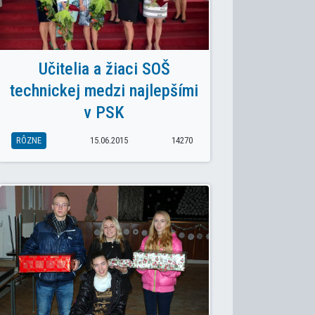
Učitelia a žiaci SOŠ
technickej medzi najlepšími
v PSK
RÔZNE
15.06.2015
14270