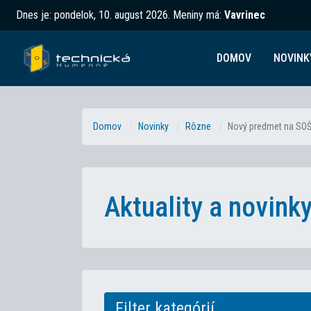
Dnes je:
pondelok, 10. august 2026
.
Meniny má:
Vavrinec
DOMOV
NOVINK
Domov
Novinky
Rôzne
Nový predmet na SOŠT 
Aktuality a novin
Filter kategórií