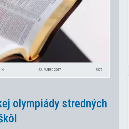
NIN
22. MAREC 2017
2577
kej olympiády stredných
škôl