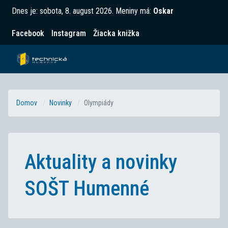
Dnes je:
sobota, 8. august 2026
.
Meniny má:
Oskar
Facebook
Instagram
Žiacka knižka
Domov
Novinky
Olympiády
Aktuality a novinky
SOŠT Humenné