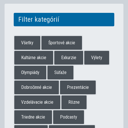
Filter kategórií
Všetky
Športové akcie
Kultúrne akcie
Exkurzie
Výlety
Olympiády
Súťaže
Dobročinné akcie
Prezentácie
Vzdelávacie akcie
Rôzne
Triedne akcie
Podcasty