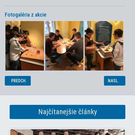
Fotogaléria z akcie
PREDCHÁDZAJÚCI ČLÁNOK: ELEKTROTECHNICI NA POLYGÓNE VSD
NASLEDUJÚCI 
PREDCH.
NASL.
Najčítanejšie články