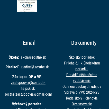
Email
Dokumenty
Škola:
skola@sost
he.sk
Školský poriadok
Príloha č.1 k Školskému
Riaditeľ:
riaditel@sost
he.sk
poriadku
Pravidlá dištančného
Zástupca OP a VP:
vzdelávania
zastupcovia@sost
ech-
Ochrana osobných údajov
he.psk.sk
,
Správa o VVČ 2024/25
sosthe.zastupc
ovia@gmail.com
Rada školy - členovia
Výchovný poradca:
Oznamovanie