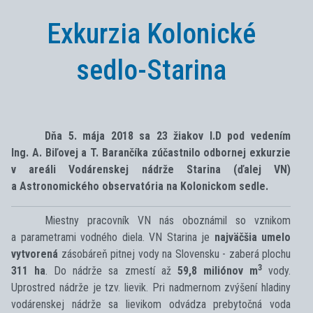
Exkurzia Kolonické
sedlo-Starina
Dňa 5. mája 2018 sa 23 žiakov I.D pod vedením
Ing. A. Biľovej a T. Barančíka zúčastnilo odbornej exkurzie
v areáli Vodárenskej nádrže Starina (ďalej VN)
a Astronomického observatória na Kolonickom sedle.
Miestny pracovník VN nás oboznámil so vznikom
a parametrami vodného diela. VN Starina je
najväčšia umelo
vytvorená
zásobáreň pitnej vody na Slovensku - zaberá plochu
3
311 ha
. Do nádrže sa zmestí až
59,8 miliónov m
vody.
Uprostred nádrže je tzv. lievik. Pri nadmernom zvýšení hladiny
vodárenskej nádrže sa lievikom odvádza prebytočná voda