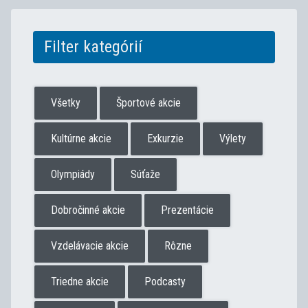
Filter kategórií
Všetky
Športové akcie
Kultúrne akcie
Exkurzie
Výlety
Olympiády
Súťaže
Dobročinné akcie
Prezentácie
Vzdelávacie akcie
Rôzne
Triedne akcie
Podcasty