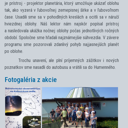
je prístroj - projektor planetária, ktorý umožňuje ukázať oblohu
tak, ako vyzerá v ľubovoľnej zemepisnej šírke a v ľubovoľnom
čase. Usadili sme sa v pohodlných kreslách a ocitli sa v náručí
hviezdnej oblohy. Náš lektor nám najskôr popísal prístroj
a nasledovala ukážka nočnej oblohy počas jednotlivých ročných
období. Spoločne sme hľadali najznámejšie súhvezdia. V závere
programu sme pozorovali zdanlivý pohyb najjasnejších planét
po oblohe.
Trochu unavení, ale plní príjemných zážitkov i nových
poznatkov sme nasadli do autobusu a vrátili sa do Humenného.
Fotogaléria z akcie