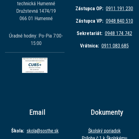
technická Humenné
Zástupca OP:
0911 191 230
Družstevná 1474/19
066 01 Humenné
Zástupca VP:
0948 840 510
Sekretariát:
0948 174 742
Úradné hodiny: Po-Pia 7:00-
15:00
Vrátnica:
0911 083 685
Email
Dokumenty
Škola:
skola@sost
he.sk
Školský poriadok
Príloha č.1 k Školskému