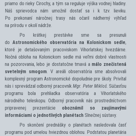
priamo do rieky Cirochy, a tým sa reguluje výška vodnej hladiny.
Náš sprievodca nám umožnil dostať sa i k tzv. lieviku.
Po prekonaní náročnej trasy nás očaril nádherný výhľad
na prírodu v okolí nádrže.
Po krátkej prestávke sme sa presunuli
do
Astronomického observatória na Kolonickom sedle
,
ktoré je detašovaným pracoviskom Vihorlatskej hvezdárne.
Nočná obloha na Kolonickom sedle má veľmi dobré vlastnosti
na pozorovania, lebo je dostatočne tmavá a
málo znečistená
svetelným smogom
. V areáli observatória sme absolvovali
komplexný program Astronomické dopoludnie pre školy. Privítal
nás i sprevádzal odborný pracovník
Mgr. Peter Mikloš
. Súčasťou
programu bola prehliadka observatória a Vihorlatského
národného teleskopu. Odborný pracovník nás prostredníctvom
pripravenej prezentácie
oboznámil so zaujímavými
informáciami o jednotlivých planétach
Slnečnej sústavy.
Po skončení prednášky o planétach nasledovala časť
programu pod umelou hviezdnou oblohou. Podstatou planetária