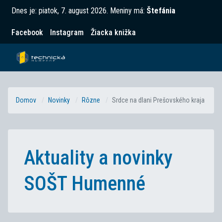
Dnes je:
piatok, 7. august 2026
.
Meniny má:
Štefánia
Facebook
Instagram
Žiacka knižka
Domov
Novinky
Rôzne
Srdce na dlani Prešovského kraja
Aktuality a novinky
SOŠT Humenné