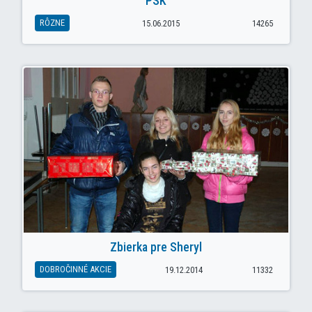
PSK
RÔZNE
15.06.2015
14265
Zbierka pre Sheryl
DOBROČINNÉ AKCIE
19.12.2014
11332