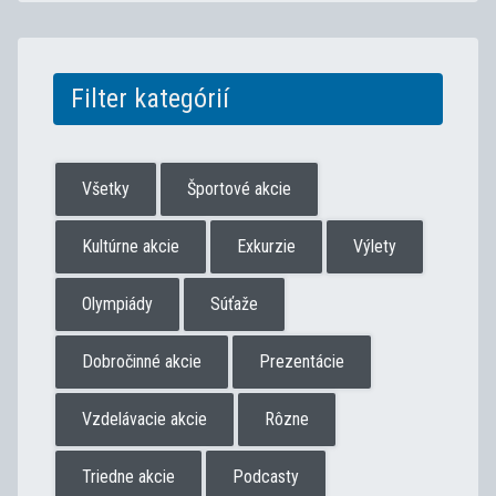
Filter kategórií
Všetky
Športové akcie
Kultúrne akcie
Exkurzie
Výlety
Olympiády
Súťaže
Dobročinné akcie
Prezentácie
Vzdelávacie akcie
Rôzne
Triedne akcie
Podcasty