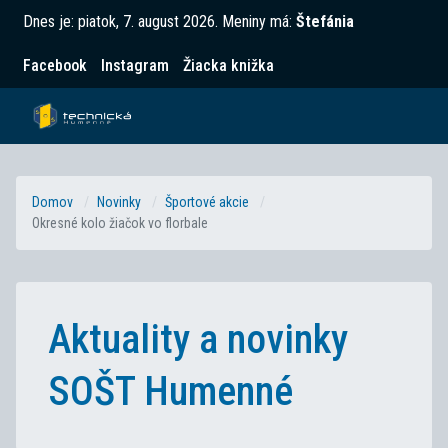
Dnes je:
piatok, 7. august 2026
.
Meniny má:
Štefánia
Facebook
Instagram
Žiacka knižka
Domov
Novinky
Športové akcie
Okresné kolo žiačok vo florbale
Aktuality a novinky
SOŠT Humenné