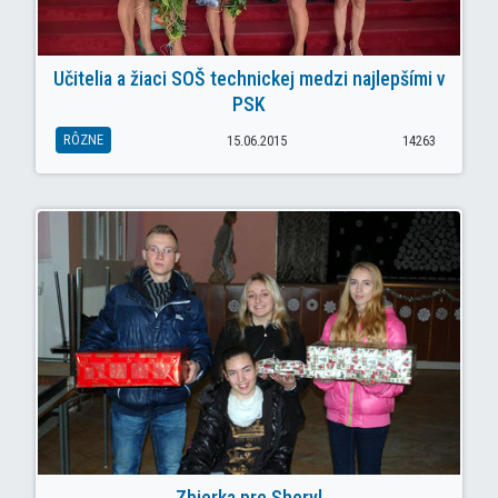
Učitelia a žiaci SOŠ technickej medzi najlepšími v
PSK
RÔZNE
15.06.2015
14263
Zbierka pre Sheryl