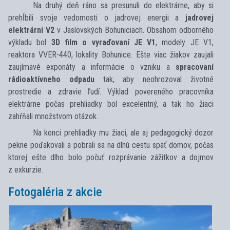
Na druhý deň ráno sa presunuli do elektrárne, aby si
prehĺbili svoje vedomosti o jadrovej energii a
jadrovej
elektrárni V2
v Jaslovských Bohuniciach. Obsahom odborného
výkladu bol
3D film o vyraďovaní JE V1
, modely JE V1,
reaktora VVER-440, lokality Bohunice. Ešte viac žiakov zaujali
zaujímavé exponáty a informácie o vzniku a
spracovaní
rádioaktívneho odpadu
tak, aby neohrozoval životné
prostredie a zdravie ľudí. Výklad povereného pracovníka
elektrárne počas prehliadky bol excelentný, a tak ho žiaci
zahŕňali množstvom otázok.
Na konci prehliadky mu žiaci, ale aj pedagogický dozor
pekne poďakovali a pobrali sa na dlhú cestu späť domov, počas
ktorej ešte dlho bolo počuť rozprávanie zážitkov a dojmov
z exkurzie.
Fotogaléria z akcie