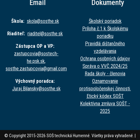
Email
Dokumenty
Škola:
skola@sost
he.sk
Školský poriadok
Príloha č.1 k Školskému
Riaditeľ:
riaditel@sost
he.sk
poriadku
Pravidlá dištančného
Zástupca OP a VP:
vzdelávania
zastupcovia@sost
ech-
Ochrana osobných údajov
he.psk.sk
,
Správa o VVČ 2024/25
sosthe.zastupc
ovia@gmail.com
Rada školy - členovia
Výchovný poradca:
Oznamovanie
Juraj.Bilansky@sost
he.sk
protispoločenskej činnosti.
Etický kódex SOŠT
Kolektívna zmluva SOŠT -
2025
© Copyright 2015-2026 SOŠ technická Humenné. Všetky práva vyhradené. |