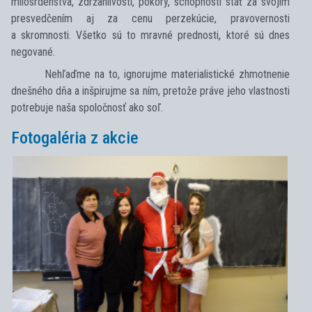
milosrdenstva, zdržanlivosti, pokory, schopnosti stáť za svojím
presvedčením aj za cenu perzekúcie, pravovernosti
a skromnosti. Všetko sú to mravné prednosti, ktoré sú dnes
negované.
Nehľaďme na to, ignorujme materialistické zhmotnenie
dnešného dňa a inšpirujme sa ním, pretože práve jeho vlastnosti
potrebuje naša spoločnosť ako soľ.
Fotogaléria z akcie