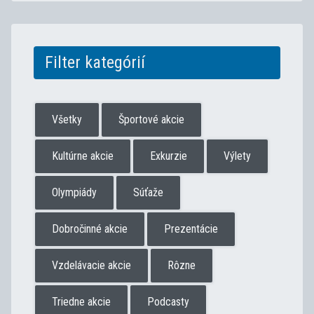
Filter kategórií
Všetky
Športové akcie
Kultúrne akcie
Exkurzie
Výlety
Olympiády
Súťaže
Dobročinné akcie
Prezentácie
Vzdelávacie akcie
Rôzne
Triedne akcie
Podcasty