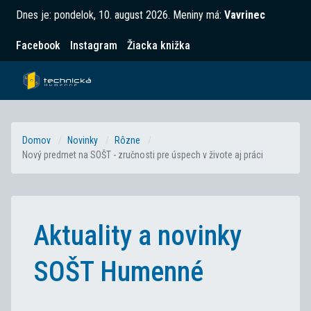
Dnes je:
pondelok, 10. august 2026
.
Meniny má:
Vavrinec
Facebook
Instagram
Žiacka knižka
Domov
Novinky
Rôzne
Nový predmet na SOŠT - zručnosti pre úspech v živote aj práci
Aktuality a novinky
SOŠT Humenné