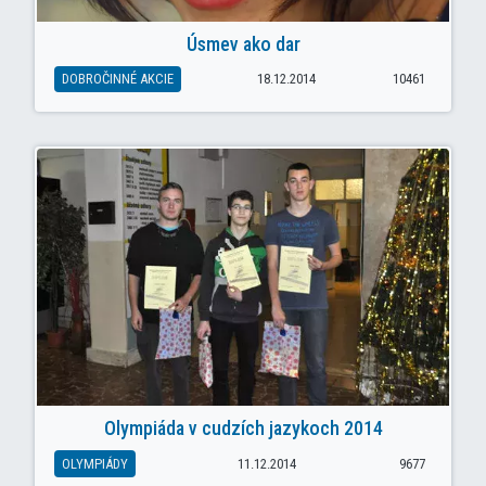
Úsmev ako dar
DOBROČINNÉ AKCIE
18.12.2014
10461
Olympiáda v cudzích jazykoch 2014
OLYMPIÁDY
11.12.2014
9677