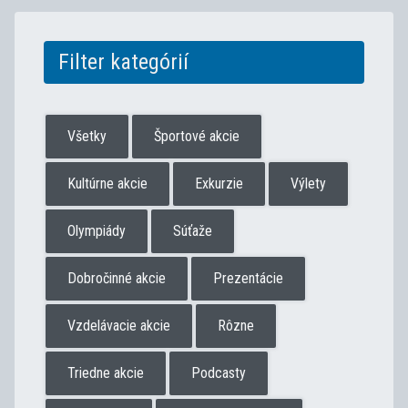
Filter kategórií
Všetky
Športové akcie
Kultúrne akcie
Exkurzie
Výlety
Olympiády
Súťaže
Dobročinné akcie
Prezentácie
Vzdelávacie akcie
Rôzne
Triedne akcie
Podcasty