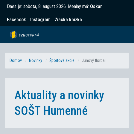
Dnes je:
sobota, 8. august 2026
.
Meniny má:
Oskar
Facebook
Instagram
Žiacka knižka
Domov
Novinky
Športové akcie
Júnový florbal
Aktuality a novinky
SOŠT Humenné