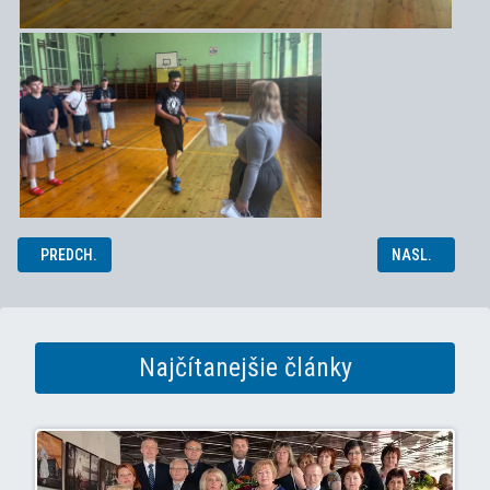
PREDCHÁDZAJÚCI ČLÁNOK: ŠKOLSKÉ MAJSTROVSTVÁ REGIÓNU V ZR
NASLEDUJÚCI 
PREDCH.
NASL.
Najčítanejšie články