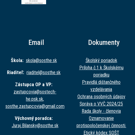
Email
Dokumenty
Škola:
skola@sost
he.sk
Školský poriadok
Príloha č.1 k Školskému
Riaditeľ:
riaditel@sost
he.sk
poriadku
Pravidlá dištančného
Zástupca OP a VP:
vzdelávania
zastupcovia@sost
ech-
Ochrana osobných údajov
he.psk.sk
,
Správa o VVČ 2024/25
sosthe.zastupc
ovia@gmail.com
Rada školy - členovia
Výchovný poradca:
Oznamovanie
Juraj.Bilansky@sost
he.sk
protispoločenskej činnosti.
Etický kódex SOŠT