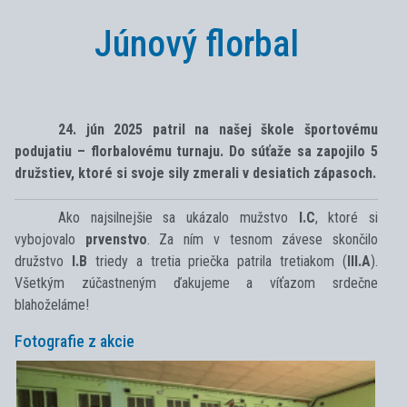
Júnový florbal
24. jún 2025 patril na našej škole športovému
podujatiu – florbalovému turnaju. Do súťaže sa zapojilo 5
družstiev, ktoré si svoje sily zmerali v desiatich zápasoch.
Ako najsilnejšie sa ukázalo mužstvo
I.C
, ktoré si
vybojovalo
prvenstvo
. Za ním v tesnom závese skončilo
družstvo
I.B
triedy a tretia priečka patrila tretiakom (
III.A
).
Všetkým zúčastneným ďakujeme a víťazom srdečne
blahoželáme!
Fotografie z akcie