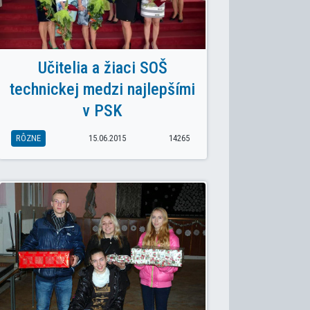
Učitelia a žiaci SOŠ
technickej medzi najlepšími
v PSK
RÔZNE
15.06.2015
14265