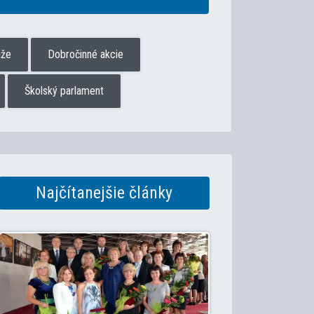
aže
Dobročinné akcie
Školský parlament
Najčítanejšie články