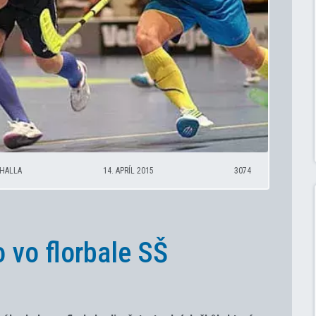
UHALLA
14. APRÍL 2015
3074
o vo florbale SŠ