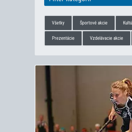
Všetky
Športové akcie
Kult
Prezentácie
Vzdelávacie akcie