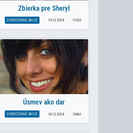
Zbierka pre Sheryl
DOBROČINNÉ AKCIE
19.12.2014
11333
OK: MEDZIROČNÍKOVÝ VOLEJBALOVÝ TURNAJ
Úsmev ako dar
DOBROČINNÉ AKCIE
18.12.2014
10461