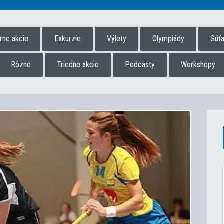
úrne akcie
Exkurzie
Výlety
Olympiády
Súť
Rôzne
Triedne akcie
Podcasty
Workshopy