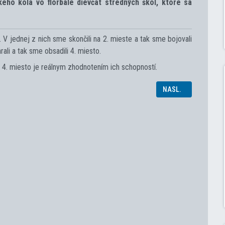
kého kola vo florbale dievčat stredných škôl, ktoré sa
 V jednej z nich sme skončili na 2. mieste a tak sme bojovali
li a tak sme obsadili 4. miesto.
le 4. miesto je reálnym zhodnotením ich schopností.
NASLEDUJÚCI ČLÁN
NASL.