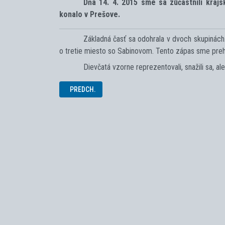
Dňa 14. 4. 2015 sme sa zúčastnili krajs
konalo v Prešove.
Základná časť sa odohrala v dvoch skupinách.
o tretie miesto so Sabinovom. Tento zápas sme prehra
Dievčatá vzorne reprezentovali, snažili sa, a
PREDCHÁDZAJÚCI ČLÁNOK: MMM V KOŠICIACH
PREDCH.