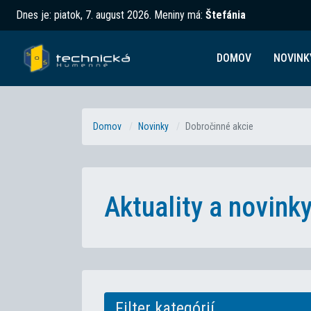
Dnes je:
piatok, 7. august 2026
.
Meniny má:
Štefánia
DOMOV
NOVINK
Domov
Novinky
Dobročinné akcie
Aktuality a novin
Filter kategórií