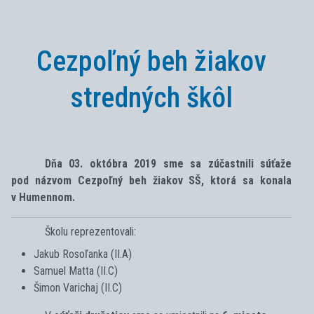
Cezpoľný beh žiakov
stredných škôl
Dňa 03. októbra 2019 sme sa zúčastnili súťaže
pod názvom Cezpoľný beh žiakov SŠ, ktorá sa konala
v Humennom.
Školu reprezentovali:
Jakub Rosoľanka (II.A)
Samuel Matta (II.C)
Šimon Varichaj (II.C)