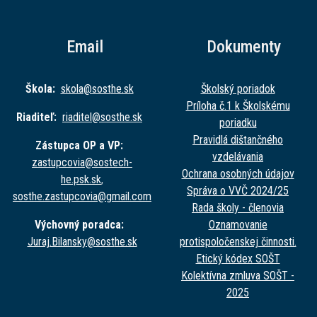
Email
Dokumenty
Škola:
skola@sost
he.sk
Školský poriadok
Príloha č.1 k Školskému
Riaditeľ:
riaditel@sost
he.sk
poriadku
Pravidlá dištančného
Zástupca OP a VP:
vzdelávania
zastupcovia@sost
ech-
Ochrana osobných údajov
he.psk.sk
,
Správa o VVČ 2024/25
sosthe.zastupc
ovia@gmail.com
Rada školy - členovia
Výchovný poradca:
Oznamovanie
Juraj.Bilansky@sost
he.sk
protispoločenskej činnosti.
Etický kódex SOŠT
Kolektívna zmluva SOŠT -
2025