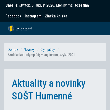
Dnes je:
štvrtok, 6. august 2026
.
Meniny má:
Jozefína
Facebook
Instagram
Žiacka knižka
Domov
Novinky
Olympiády
Školské kolo olympiády v anglickom jazyku 2021
Aktuality a novinky
SOŠT Humenné