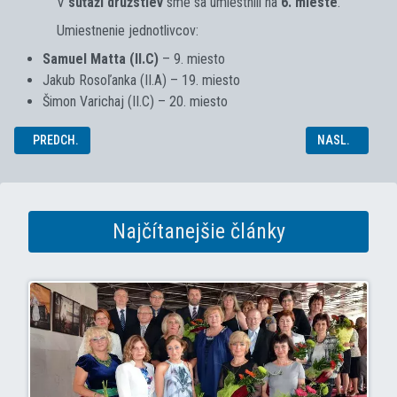
V
súťaži družstiev
sme sa umiestnili na
6. mieste
.
Umiestnenie jednotlivcov:
Samuel Matta (II.C)
– 9. miesto
Jakub Rosoľanka (II.A) – 19. miesto
Šimon Varichaj (II.C) – 20. miesto
PREDCHÁDZAJÚCI ČLÁNOK: NÁVŠTEVA KLZISKA
NASLEDUJÚCI Č
PREDCH.
NASL.
Najčítanejšie články