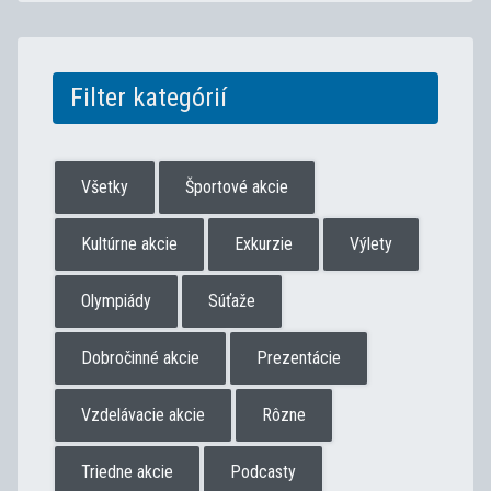
Filter kategórií
Všetky
Športové akcie
Kultúrne akcie
Exkurzie
Výlety
Olympiády
Súťaže
Dobročinné akcie
Prezentácie
Vzdelávacie akcie
Rôzne
Triedne akcie
Podcasty