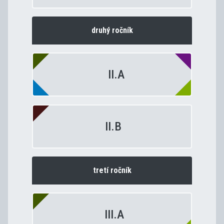
druhý ročník
II.A
II.B
tretí ročník
III.A