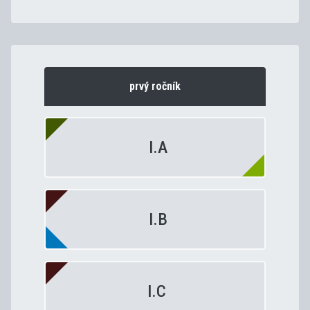
prvý ročník
I.A
I.B
I.C