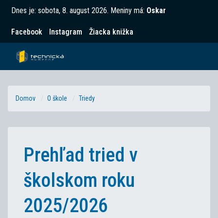
Dnes je:
sobota, 8. august 2026
.
Meniny má:
Oskar
Facebook
Instagram
Žiacka knižka
Domov
O škole
Triedy
Prehľad tried v
školskom roku
2025/2026