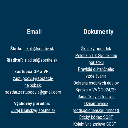
Email
Dokumenty
Škola:
skola@sost
he.sk
Školský poriadok
Príloha č.1 k Školskému
Riaditeľ:
riaditel@sost
he.sk
poriadku
Pravidlá dištančného
Zástupca OP a VP:
vzdelávania
zastupcovia@sost
ech-
Ochrana osobných údajov
he.psk.sk
,
Správa o VVČ 2024/25
sosthe.zastupc
ovia@gmail.com
Rada školy - členovia
Výchovný poradca:
Oznamovanie
Juraj.Bilansky@sost
he.sk
protispoločenskej činnosti.
Etický kódex SOŠT
Kolektívna zmluva SOŠT -