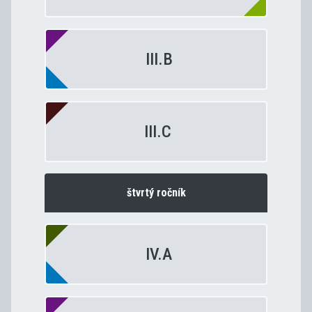
III.B
III.C
štvrtý ročník
IV.A