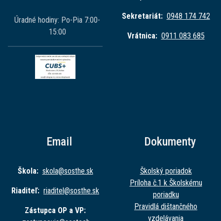
Sekretariát:
0948 174 742
Úradné hodiny: Po-Pia 7:00-
15:00
Vrátnica:
0911 083 685
Email
Dokumenty
Škola:
skola@sost
he.sk
Školský poriadok
Príloha č.1 k Školskému
Riaditeľ:
riaditel@sost
he.sk
poriadku
Pravidlá dištančného
Zástupca OP a VP:
vzdelávania