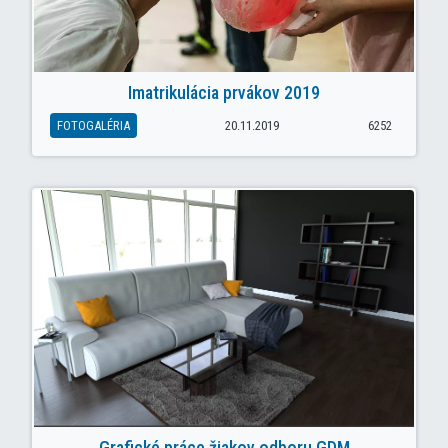
Imatrikulácia prvákov 2019
FOTOGALÉRIA
20.11.2019
6252
Grafické práce žiakov odboru GDM