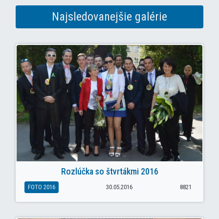
Najsledovanejšie galérie
Rozlúčka so štvrtákmi 2016
FOTO 2016
30.05.2016
8821