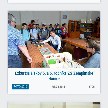
Exkurzia žiakov 5. a 6. ročníka ZŠ Zemplínske
Hámre
FOTO 2016
03.06.2016
6705